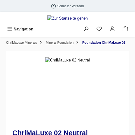
Zum Hauptinhalt springen
Schneller Versand
Navigation
ChriMaLuxe Minerals
Mineral Foundation
Foundation ChriMaLuxe 02
Bildergalerie überspringen
ChriMaLuxe 02 Neutral