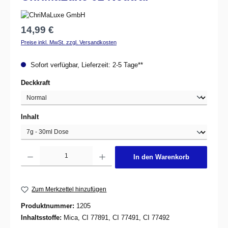
Regulärer Preis:
14,99 €
Preise inkl. MwSt. zzgl. Versandkosten
Sofort verfügbar, Lieferzeit: 2-5 Tage**
auswählen
Deckkraft
auswählen
Inhalt
Produkt Anzahl: Gib den gewünschten Wert ein oder benutze die Schaltflächen um d
In den Warenkorb
Zum Merkzettel hinzufügen
Produktnummer:
1205
Inhaltsstoffe:
Mica, CI 77891, CI 77491, CI 77492