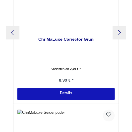
ChriMaLuxe Corrector Grün
Varianten ab
2,49 € *
Regulärer Preis:
8,99 € *
Details