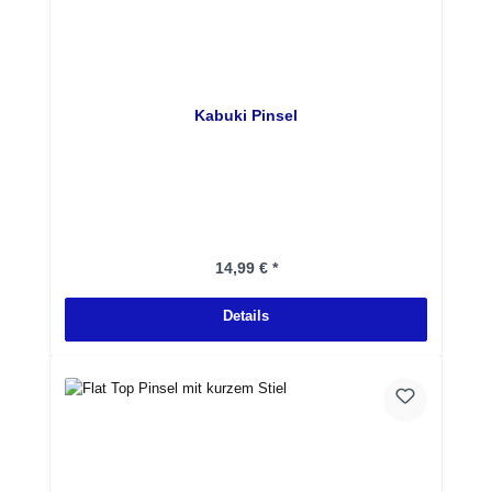
Kabuki Pinsel
Regulärer Preis:
14,99 € *
Details