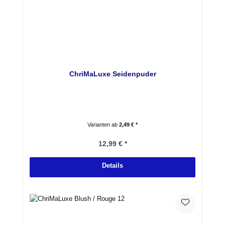
ChriMaLuxe Seidenpuder
Varianten ab
2,49 € *
Regulärer Preis:
12,99 € *
Details