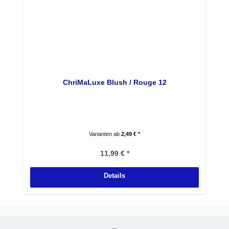
ChriMaLuxe Blush / Rouge 12
Varianten ab
2,49 € *
Regulärer Preis:
11,99 € *
Details