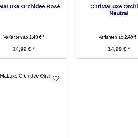
MaLuxe Orchidee Rosé
ChriMaLuxe Orch
Neutral
Varianten ab
2,49 € *
Varianten ab
2,49 € 
Regulärer Preis:
Regulärer Pr
14,99 € *
14,99 € *