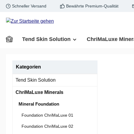
Schneller Versand
Bewährte Premium-Qualität
m Hauptinhalt springen
Zur Suche springen
Zur Hauptnavigation springen
Tend Skin Solution
ChriMaLuxe Miner
Kategorien
Tend Skin Solution
ChriMaLuxe Minerals
Mineral Foundation
Foundation ChriMaLuxe 01
Foundation ChriMaLuxe 02