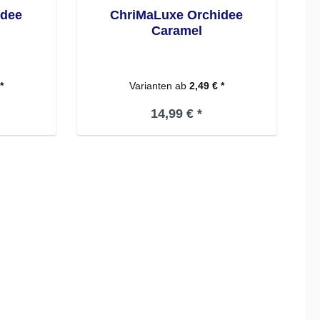
idee
ChriMaLuxe Orchidee
Caramel
*
Varianten ab
2,49 € *
eis:
Regulärer Preis:
14,99 € *