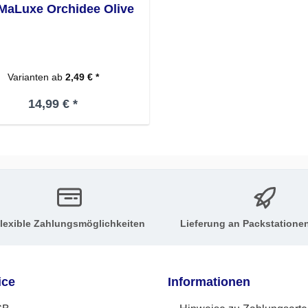
MaLuxe Orchidee Olive
Varianten ab
2,49 € *
Regulärer Preis:
14,99 € *
lexible Zahlungsmöglichkeiten
Lieferung an Packstatione
ice
Informationen