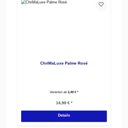
ChriMaLuxe Palme Rosé
Varianten ab
2,49 € *
Regulärer Preis:
14,99 € *
Details