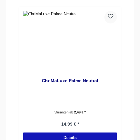
ChriMaLuxe Palme Neutral
Varianten ab
2,49 € *
Regulärer Preis:
14,99 € *
Details