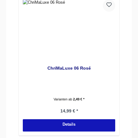
ChriMaLuxe 06 Rosé
Varianten ab
2,49 € *
Regulärer Preis:
14,99 € *
Details