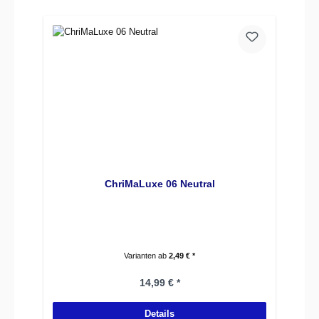
ChriMaLuxe 06 Neutral
Varianten ab
2,49 € *
Regulärer Preis:
14,99 € *
Details