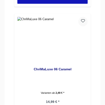
ChriMaLuxe 06 Caramel
Varianten ab
2,49 € *
Regulärer Preis:
14,99 € *