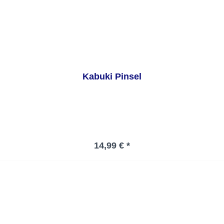
Kabuki Pinsel
Regulärer Preis:
14,99 € *