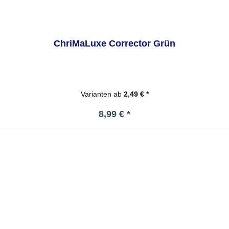
ChriMaLuxe Corrector Grün
Varianten ab
2,49 € *
Regulärer Preis:
8,99 € *