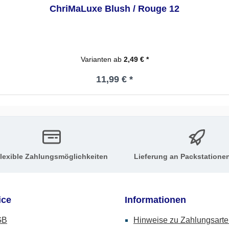
ChriMaLuxe Blush / Rouge 12
Varianten ab
2,49 € *
Regulärer Preis:
11,99 € *
lexible Zahlungsmöglichkeiten
Lieferung an Packstatione
ice
Informationen
GB
Hinweise zu Zahlungsart