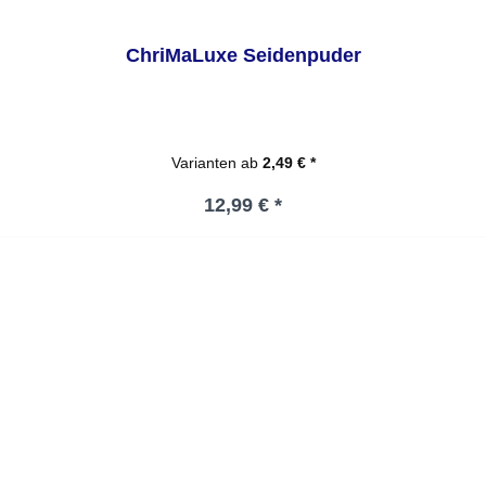
ChriMaLuxe Seidenpuder
Varianten ab
2,49 € *
Regulärer Preis:
12,99 € *