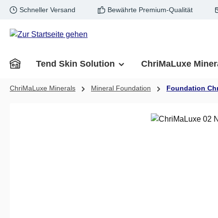
Schneller Versand
Bewährte Premium-Qualität
m Hauptinhalt springen
Zur Suche springen
Zur Hauptnavigation springen
Tend Skin Solution
ChriMaLuxe Miner
ChriMaLuxe Minerals
Mineral Foundation
Foundation Ch
Bildergalerie überspringen