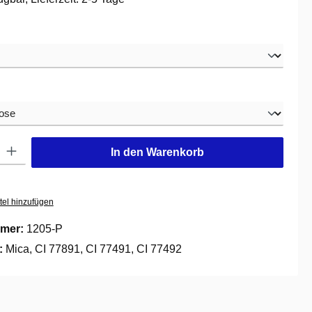
swählen
hlen
: Gib den gewünschten Wert ein oder benutze die Schaltflächen um die
In den Warenkorb
tel hinzufügen
mer:
1205-P
e:
Mica, CI 77891, CI 77491, CI 77492