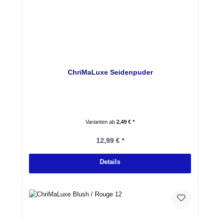
ChriMaLuxe Seidenpuder
Varianten ab
2,49 € *
Regulärer Preis:
12,99 € *
Details