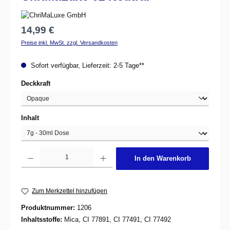
Regulärer Preis:
14,99 €
Preise inkl. MwSt. zzgl. Versandkosten
Sofort verfügbar, Lieferzeit: 2-5 Tage**
auswählen
Deckkraft
auswählen
Inhalt
Produkt Anzahl: Gib den gewünschten Wert ein oder benutze die Schaltflächen um d
In den Warenkorb
Zum Merkzettel hinzufügen
Produktnummer:
1206
Inhaltsstoffe:
Mica, CI 77891, CI 77491, CI 77492