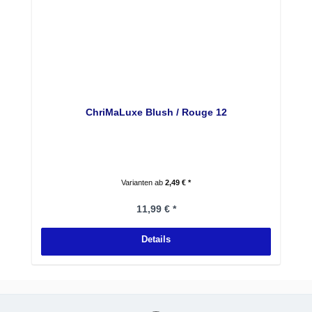
ChriMaLuxe Blush / Rouge 12
Varianten ab
2,49 € *
Regulärer Preis:
11,99 € *
Details