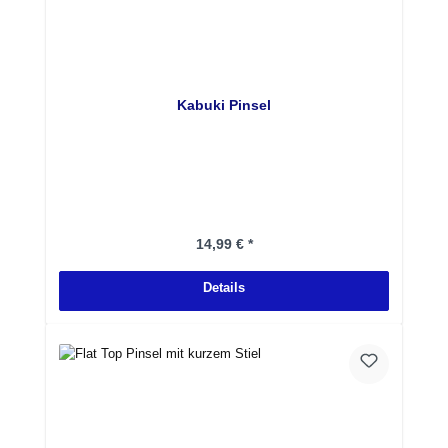
Kabuki Pinsel
Regulärer Preis:
14,99 € *
Details