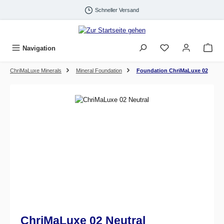
Zum Hauptinhalt springen
Schneller Versand
Navigation
ChriMaLuxe Minerals
Mineral Foundation
Foundation ChriMaLuxe 02
Bildergalerie überspringen
ChriMaLuxe 02 Neutral