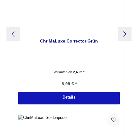
ChriMaLuxe Corrector Grün
Varianten ab
2,49 € *
Regulärer Preis:
8,99 € *
Details