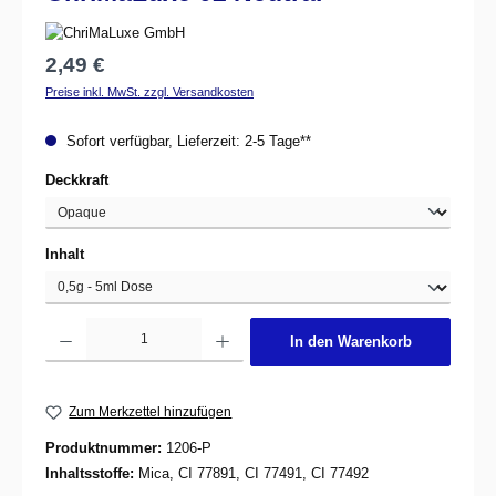
Regulärer Preis:
2,49 €
Preise inkl. MwSt. zzgl. Versandkosten
Sofort verfügbar, Lieferzeit: 2-5 Tage**
auswählen
Deckkraft
auswählen
Inhalt
Produkt Anzahl: Gib den gewünschten Wert ein oder benutze die Schaltflächen um d
In den Warenkorb
Zum Merkzettel hinzufügen
Produktnummer:
1206-P
Inhaltsstoffe:
Mica, CI 77891, CI 77491, CI 77492