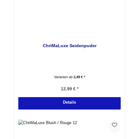
ChriMaLuxe Seidenpuder
Varianten ab
2,49 € *
Regulärer Preis:
12,99 € *
Details