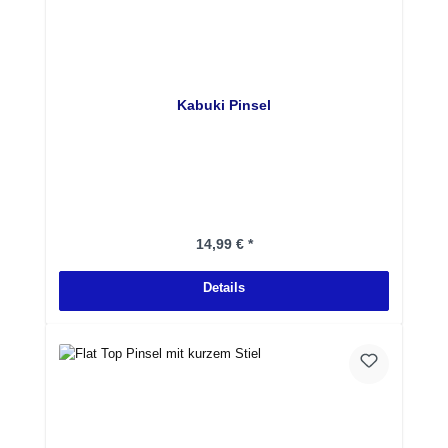
Kabuki Pinsel
Regulärer Preis:
14,99 € *
Details