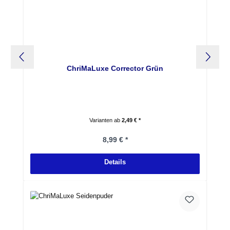
ChriMaLuxe Corrector Grün
Varianten ab
2,49 € *
Regulärer Preis:
8,99 € *
Details