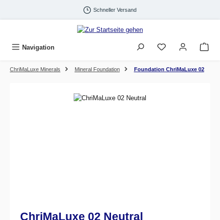
Zum Hauptinhalt springen
Schneller Versand
Navigation
ChriMaLuxe Minerals
Mineral Foundation
Foundation ChriMaLuxe 02
Bildergalerie überspringen
ChriMaLuxe 02 Neutral