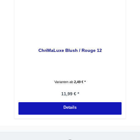
ChriMaLuxe Blush / Rouge 12
Varianten ab
2,49 € *
Regulärer Preis:
11,99 € *
Details