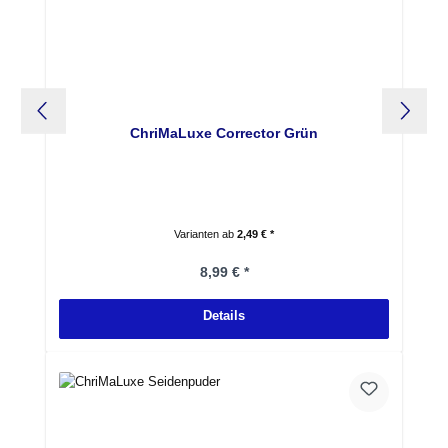
ChriMaLuxe Corrector Grün
Varianten ab
2,49 € *
Regulärer Preis:
8,99 € *
Details