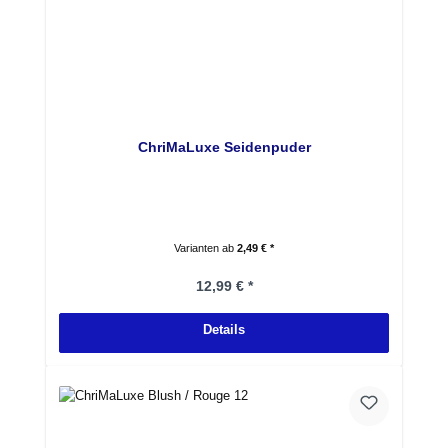
ChriMaLuxe Seidenpuder
Varianten ab
2,49 € *
Regulärer Preis:
12,99 € *
Details