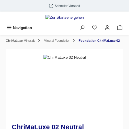
Zum Hauptinhalt springen
Schneller Versand
Navigation
ChriMaLuxe Minerals
Mineral Foundation
Foundation ChriMaLuxe 02
Bildergalerie überspringen
ChriMaLuxe 02 Neutral