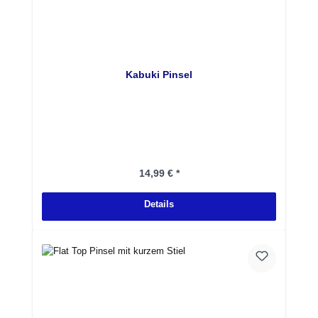
Kabuki Pinsel
Regulärer Preis:
14,99 € *
Details