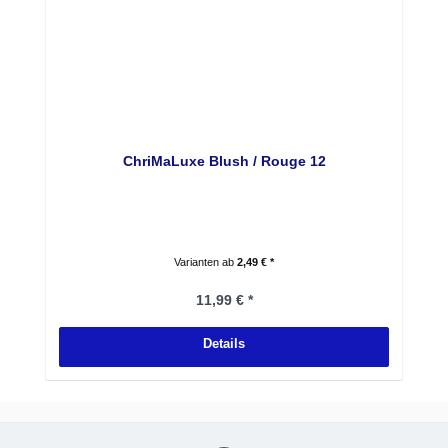
ChriMaLuxe Blush / Rouge 12
Varianten ab
2,49 € *
Regulärer Preis:
11,99 € *
Details