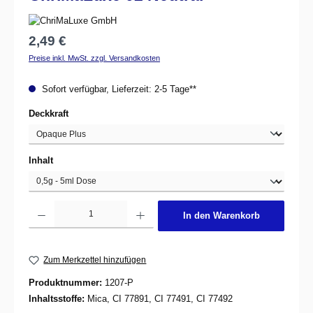
Regulärer Preis:
2,49 €
Preise inkl. MwSt. zzgl. Versandkosten
Sofort verfügbar, Lieferzeit: 2-5 Tage**
auswählen
Deckkraft
auswählen
Inhalt
Produkt Anzahl: Gib den gewünschten Wert ein oder benutze die Schaltflächen um d
In den Warenkorb
Zum Merkzettel hinzufügen
Produktnummer:
1207-P
Inhaltsstoffe:
Mica, CI 77891, CI 77491, CI 77492