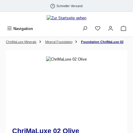
Zum Hauptinhalt springen
Schneller Versand
Navigation
ChriMaLuxe Minerals
Mineral Foundation
Foundation ChriMaLuxe 02
Bildergalerie überspringen
ChriMaLuxe 02 Olive