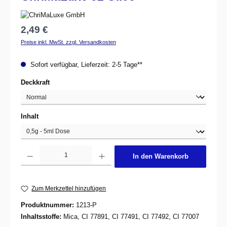
Regulärer Preis:
2,49 €
Preise inkl. MwSt. zzgl. Versandkosten
Sofort verfügbar, Lieferzeit: 2-5 Tage**
auswählen
Deckkraft
auswählen
Inhalt
Produkt Anzahl: Gib den gewünschten Wert ein oder benutze die Schaltflächen um d
In den Warenkorb
Zum Merkzettel hinzufügen
Produktnummer:
1213-P
Inhaltsstoffe:
Mica, CI 77891, CI 77491, CI 77492, CI 77007