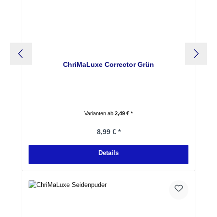
ChriMaLuxe Corrector Grün
Varianten ab
2,49 € *
Regulärer Preis:
8,99 € *
Details