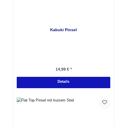
Kabuki Pinsel
Regulärer Preis:
14,99 € *
Details