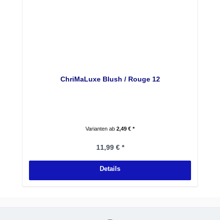
ChriMaLuxe Blush / Rouge 12
Varianten ab
2,49 € *
Regulärer Preis:
11,99 € *
Details