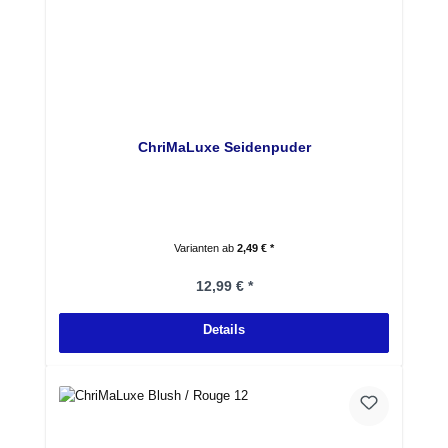
ChriMaLuxe Seidenpuder
Varianten ab
2,49 € *
Regulärer Preis:
12,99 € *
Details