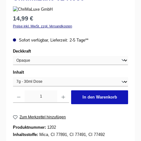
Regulärer Preis:
14,99 €
Preise inkl. MwSt. zzgl. Versandkosten
Sofort verfügbar, Lieferzeit: 2-5 Tage**
auswählen
Deckkraft
auswählen
Inhalt
Produkt Anzahl: Gib den gewünschten Wert ein oder benutze die Schaltflächen um d
In den Warenkorb
Zum Merkzettel hinzufügen
Produktnummer:
1202
Inhaltsstoffe:
Mica, CI 77891, CI 77491, CI 77492