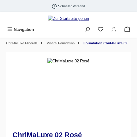
Zum Hauptinhalt springen
Schneller Versand
Navigation
ChriMaLuxe Minerals
Mineral Foundation
Foundation ChriMaLuxe 02
Bildergalerie überspringen
ChriMaLuxe 02 Rosé