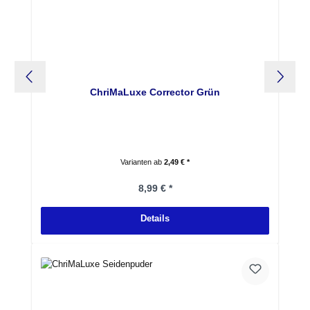
ChriMaLuxe Corrector Grün
Varianten ab
2,49 € *
Regulärer Preis:
8,99 € *
Details