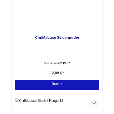
ChriMaLuxe Seidenpuder
Varianten ab
2,49 € *
Regulärer Preis:
12,99 € *
Details