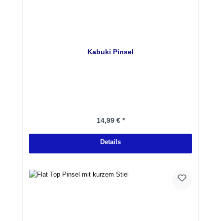
Kabuki Pinsel
Regulärer Preis:
14,99 € *
Details