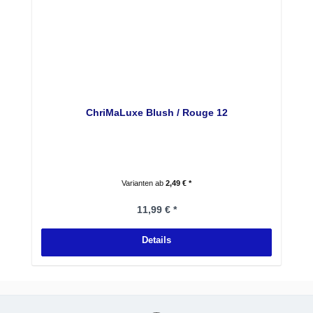
ChriMaLuxe Blush / Rouge 12
Varianten ab
2,49 € *
Regulärer Preis:
11,99 € *
Details