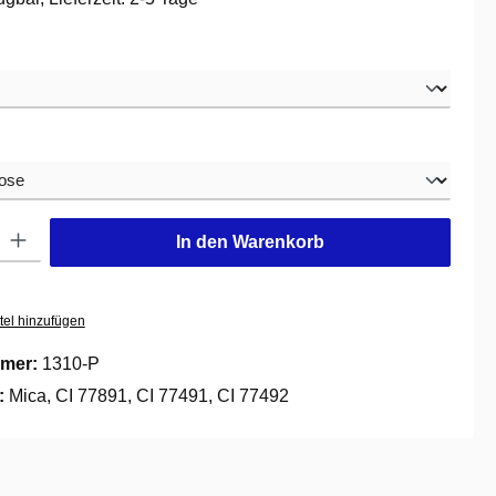
swählen
hlen
: Gib den gewünschten Wert ein oder benutze die Schaltflächen um die
In den Warenkorb
tel hinzufügen
mer:
1310-P
e:
Mica, CI 77891, CI 77491, CI 77492