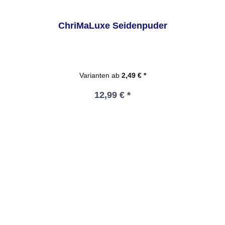
ChriMaLuxe Seidenpuder
Varianten ab
2,49 € *
Regulärer Preis:
12,99 € *