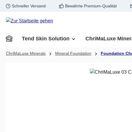
Schneller Versand
Bewährte Premium-Qualität
m Hauptinhalt springen
Zur Suche springen
Zur Hauptnavigation springen
Tend Skin Solution
ChriMaLuxe Miner
ChriMaLuxe Minerals
Mineral Foundation
Foundation Ch
Bildergalerie überspringen