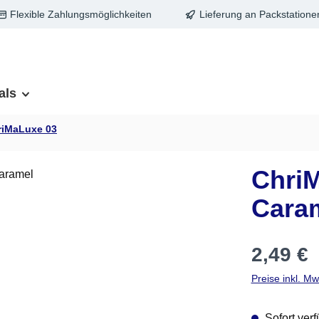
Flexible Zahlungsmöglichkeiten
Lieferung an Packstatione
als
riMaLuxe 03
Chri
Cara
Regulärer Pre
2,49 €
Preise inkl. M
Sofort verf