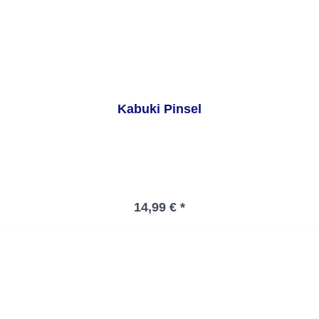
Kabuki Pinsel
Regulärer Preis:
14,99 € *