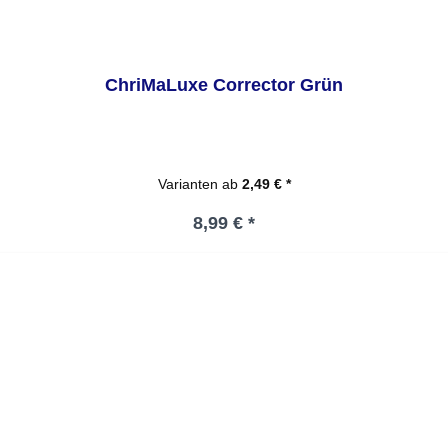
ChriMaLuxe Corrector Grün
Varianten ab
2,49 € *
Regulärer Preis:
8,99 € *