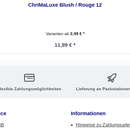
ChriMaLuxe Blush / Rouge 12
Varianten ab
2,49 € *
Regulärer Preis:
11,99 € *
lexible Zahlungsmöglichkeiten
Lieferung an Packstatione
ice
Informationen
GB
Hinweise zu Zahlungsart