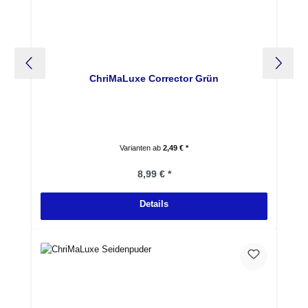
ChriMaLuxe Corrector Grün
Varianten ab
2,49 € *
Regulärer Preis:
8,99 € *
Details