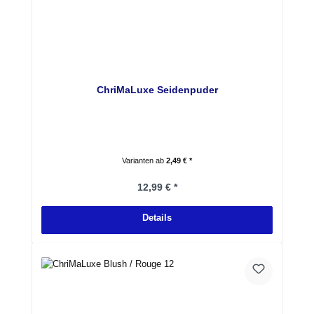
ChriMaLuxe Seidenpuder
Varianten ab
2,49 € *
Regulärer Preis:
12,99 € *
Details