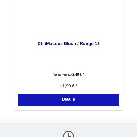
ChriMaLuxe Blush / Rouge 12
Varianten ab
2,49 € *
Regulärer Preis:
11,99 € *
Details