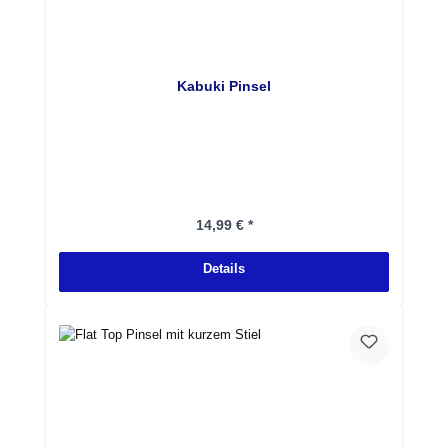
Kabuki Pinsel
Regulärer Preis:
14,99 € *
Details