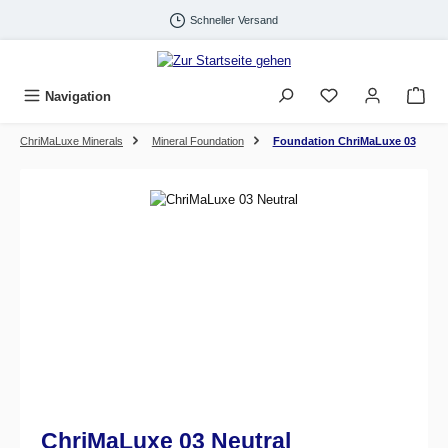
Zum Hauptinhalt springen
Schneller Versand
Navigation
ChriMaLuxe Minerals
Mineral Foundation
Foundation ChriMaLuxe 03
Bildergalerie überspringen
ChriMaLuxe 03 Neutral