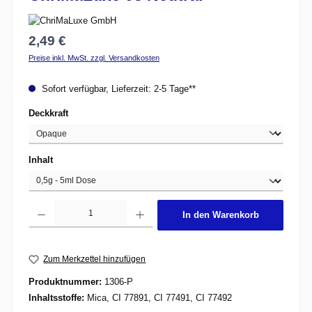
Regulärer Preis:
2,49 €
Preise inkl. MwSt. zzgl. Versandkosten
Sofort verfügbar, Lieferzeit: 2-5 Tage**
auswählen
Deckkraft
auswählen
Inhalt
Produkt Anzahl: Gib den gewünschten Wert ein oder benutze die Schaltflächen um d
In den Warenkorb
Zum Merkzettel hinzufügen
Produktnummer:
1306-P
Inhaltsstoffe:
Mica, CI 77891, CI 77491, CI 77492