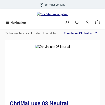
Zum Hauptinhalt springen
Schneller Versand
Navigation
ChriMaLuxe Minerals
Mineral Foundation
Foundation ChriMaLuxe 03
Bildergalerie überspringen
ChriMaLuxe 03 Neutral