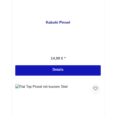
Kabuki Pinsel
Regulärer Preis:
14,99 € *
Details