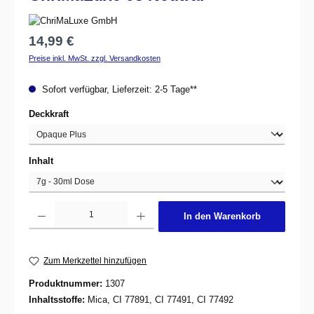
Regulärer Preis:
14,99 €
Preise inkl. MwSt. zzgl. Versandkosten
Sofort verfügbar, Lieferzeit: 2-5 Tage**
auswählen
Deckkraft
auswählen
Inhalt
Produkt Anzahl: Gib den gewünschten Wert ein oder benutze die Schaltflächen um d
In den Warenkorb
Zum Merkzettel hinzufügen
Produktnummer:
1307
Inhaltsstoffe:
Mica, CI 77891, CI 77491, CI 77492