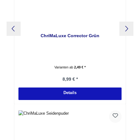
ChriMaLuxe Corrector Grün
Varianten ab
2,49 € *
Regulärer Preis:
8,99 € *
Details