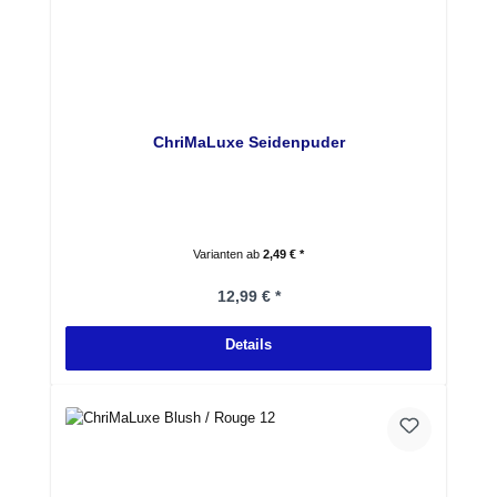
ChriMaLuxe Seidenpuder
Varianten ab
2,49 € *
Regulärer Preis:
12,99 € *
Details