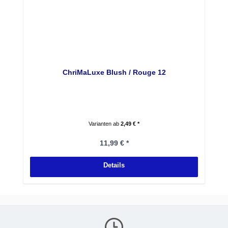
ChriMaLuxe Blush / Rouge 12
Varianten ab
2,49 € *
Regulärer Preis:
11,99 € *
Details