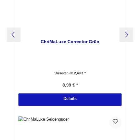
ChriMaLuxe Corrector Grün
Varianten ab
2,49 € *
Regulärer Preis:
8,99 € *
Details