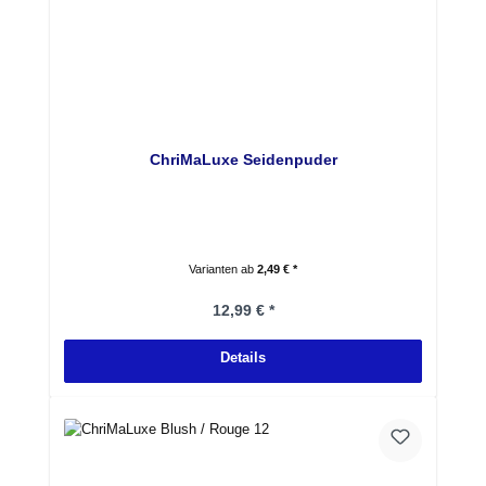
ChriMaLuxe Seidenpuder
Varianten ab
2,49 € *
Regulärer Preis:
12,99 € *
Details