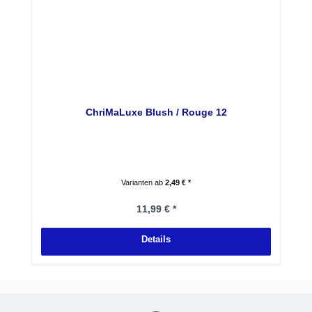
ChriMaLuxe Blush / Rouge 12
Varianten ab
2,49 € *
Regulärer Preis:
11,99 € *
Details