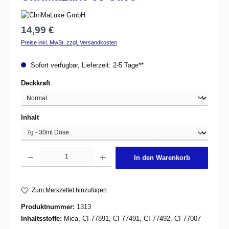
Regulärer Preis:
14,99 €
Preise inkl. MwSt. zzgl. Versandkosten
Sofort verfügbar, Lieferzeit: 2-5 Tage**
auswählen
Deckkraft
auswählen
Inhalt
Produkt Anzahl: Gib den gewünschten Wert ein oder benutze die Schaltflächen um d
In den Warenkorb
Zum Merkzettel hinzufügen
Produktnummer:
1313
Inhaltsstoffe:
Mica, CI 77891, CI 77491, CI 77492, CI 77007