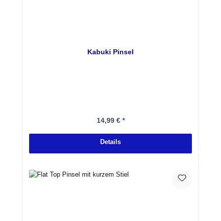
Kabuki Pinsel
Regulärer Preis:
14,99 € *
Details