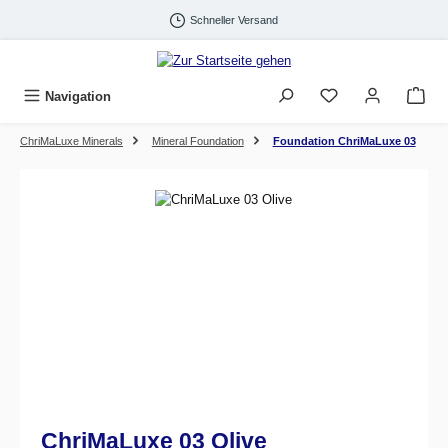
Zum Hauptinhalt springen
Schneller Versand
Navigation
ChriMaLuxe Minerals
Mineral Foundation
Foundation ChriMaLuxe 03
Bildergalerie überspringen
ChriMaLuxe 03 Olive