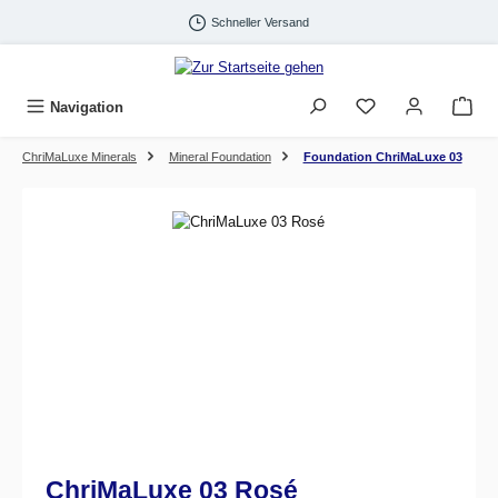
Zum Hauptinhalt springen
Schneller Versand
Navigation
ChriMaLuxe Minerals
Mineral Foundation
Foundation ChriMaLuxe 03
Bildergalerie überspringen
ChriMaLuxe 03 Rosé