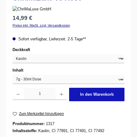
Regulärer Preis:
14,99 €
Preise inkl. MwSt. zzgl. Versandkosten
Sofort verfügbar, Lieferzeit: 2-5 Tage**
auswählen
Deckkraft
auswählen
Inhalt
Produkt Anzahl: Gib den gewünschten Wert ein oder benutze die Schaltflächen um d
In den Warenkorb
Zum Merkzettel hinzufügen
Produktnummer:
1317
Inhaltsstoffe:
Kaolin, CI 77891, CI 77491, CI 77492