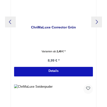
ChriMaLuxe Corrector Grün
Varianten ab
2,49 € *
Regulärer Preis:
8,99 € *
Details