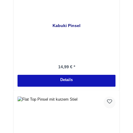
Kabuki Pinsel
Regulärer Preis:
14,99 € *
Details