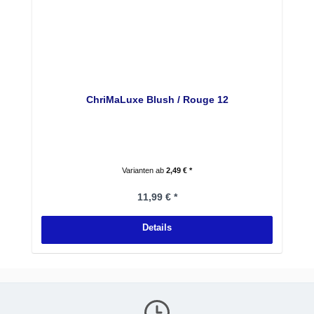
ChriMaLuxe Blush / Rouge 12
Varianten ab
2,49 € *
Regulärer Preis:
11,99 € *
Details