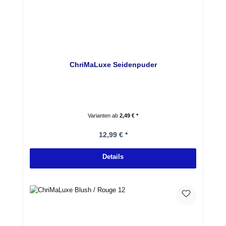
ChriMaLuxe Seidenpuder
Varianten ab
2,49 € *
Regulärer Preis:
12,99 € *
Details