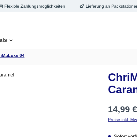
Flexible Zahlungsmöglichkeiten
Lieferung an Packstatione
als
riMaLuxe 04
Chri
Cara
Regulärer Pre
14,99 
Preise inkl. M
Sofort verf