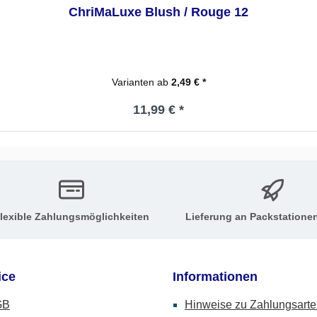
ChriMaLuxe Blush / Rouge 12
Varianten ab
2,49 € *
Regulärer Preis:
11,99 € *
lexible Zahlungsmöglichkeiten
Lieferung an Packstatione
ice
Informationen
GB
Hinweise zu Zahlungsart