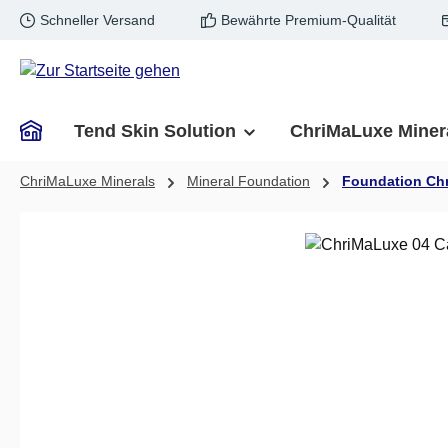
Schneller Versand
Bewährte Premium-Qualität
m Hauptinhalt springen
Zur Suche springen
Zur Hauptnavigation springen
Tend Skin Solution
ChriMaLuxe Miner
ChriMaLuxe Minerals
Mineral Foundation
Foundation Ch
Bildergalerie überspringen