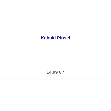
Kabuki Pinsel
Regulärer Preis:
14,99 € *