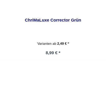
ChriMaLuxe Corrector Grün
Varianten ab
2,49 € *
Regulärer Preis:
8,99 € *