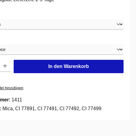
swählen
hlen
: Gib den gewünschten Wert ein oder benutze die Schaltflächen um die
In den Warenkorb
tel hinzufügen
mer:
1411
e:
Mica, CI 77891, CI 77491, CI 77492, CI 77499