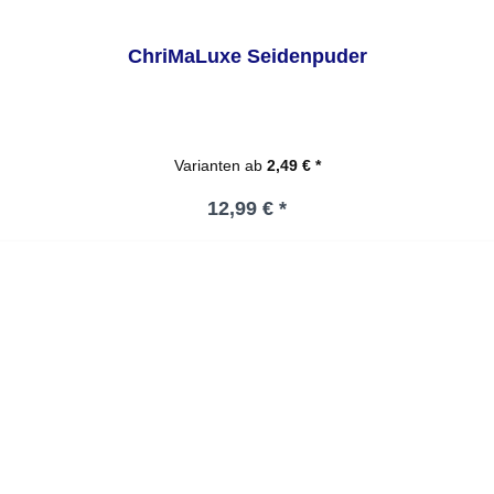
ChriMaLuxe Seidenpuder
Varianten ab
2,49 € *
Regulärer Preis:
12,99 € *