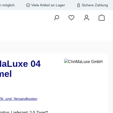
n möglich
Viele Artikel an Lager
Sichere Zahlung
MaLuxe 04
mel
is:
€
wSt. zzgl. Versandkosten
ügbar, Lieferzeit: 2-5 Tage**