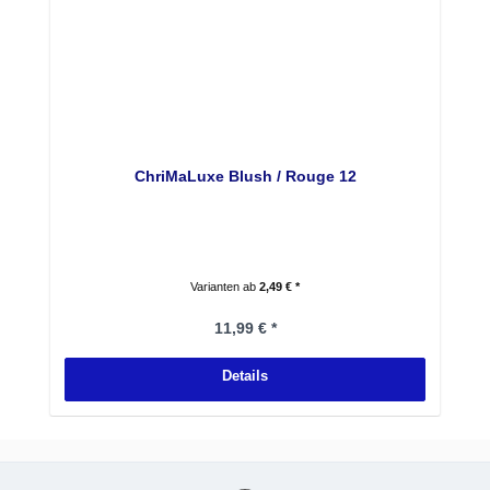
ChriMaLuxe Blush / Rouge 12
Varianten ab
2,49 € *
Regulärer Preis:
11,99 € *
Details