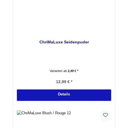
ChriMaLuxe Seidenpuder
Varianten ab
2,49 € *
Regulärer Preis:
12,99 € *
Details