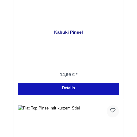
Kabuki Pinsel
Regulärer Preis:
14,99 € *
Details