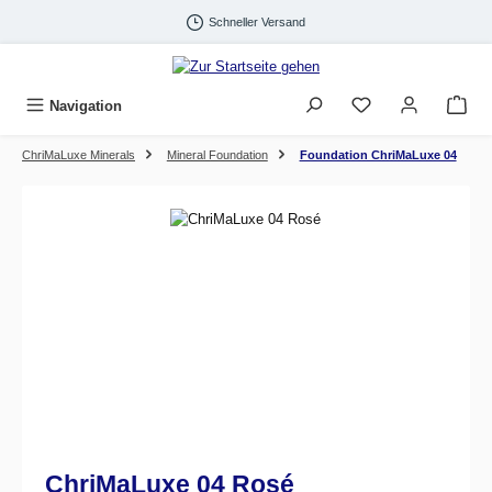
Zum Hauptinhalt springen
Schneller Versand
Navigation
ChriMaLuxe Minerals
Mineral Foundation
Foundation ChriMaLuxe 04
Bildergalerie überspringen
ChriMaLuxe 04 Rosé