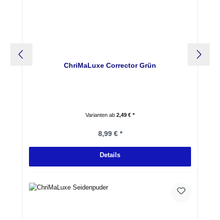
ChriMaLuxe Corrector Grün
Varianten ab
2,49 € *
Regulärer Preis:
8,99 € *
Details