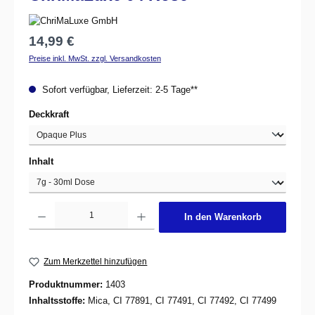
Regulärer Preis:
14,99 €
Preise inkl. MwSt. zzgl. Versandkosten
Sofort verfügbar, Lieferzeit: 2-5 Tage**
auswählen
Deckkraft
auswählen
Inhalt
Produkt Anzahl: Gib den gewünschten Wert ein oder benutze die Schaltflächen um d
In den Warenkorb
Zum Merkzettel hinzufügen
Produktnummer:
1403
Inhaltsstoffe:
Mica, CI 77891, CI 77491, CI 77492, CI 77499