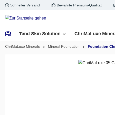
Schneller Versand
Bewährte Premium-Qualität
m Hauptinhalt springen
Zur Suche springen
Zur Hauptnavigation springen
Tend Skin Solution
ChriMaLuxe Miner
ChriMaLuxe Minerals
Mineral Foundation
Foundation Ch
Bildergalerie überspringen