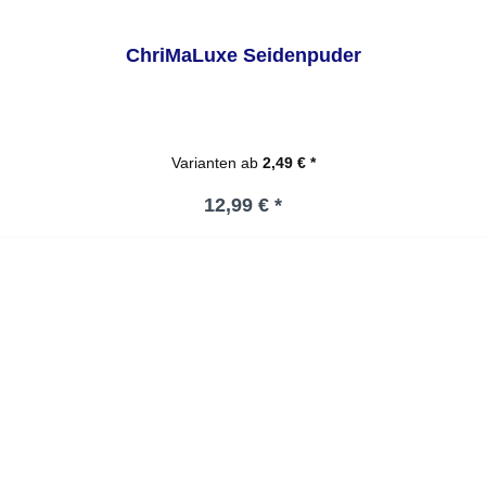
ChriMaLuxe Seidenpuder
Varianten ab
2,49 € *
Regulärer Preis:
12,99 € *