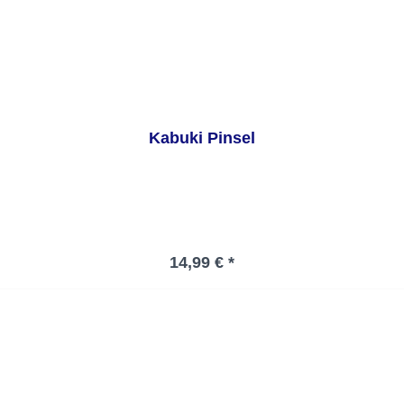
Kabuki Pinsel
Regulärer Preis:
14,99 € *