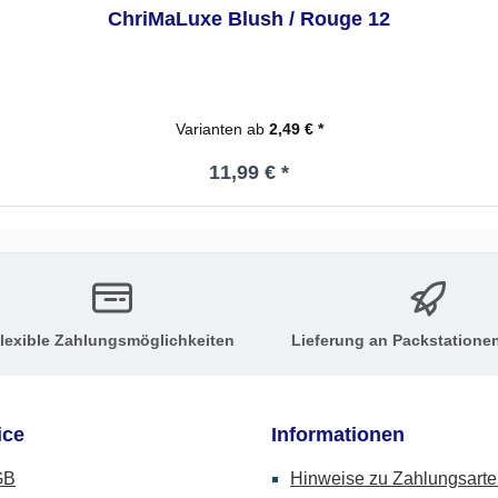
ChriMaLuxe Blush / Rouge 12
Varianten ab
2,49 € *
Regulärer Preis:
11,99 € *
lexible Zahlungsmöglichkeiten
Lieferung an Packstatione
ice
Informationen
GB
Hinweise zu Zahlungsart