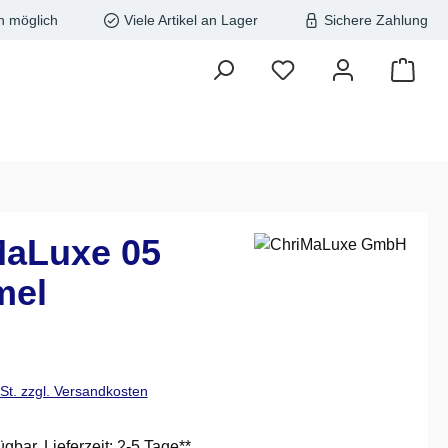
n möglich
Viele Artikel an Lager
Sichere Zahlung
MaLuxe 05
mel
is:
€
wSt. zzgl. Versandkosten
ügbar, Lieferzeit: 2-5 Tage**