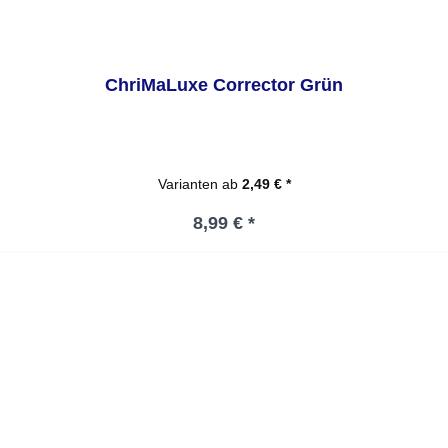
ChriMaLuxe Corrector Grün
Varianten ab
2,49 € *
Regulärer Preis:
8,99 € *