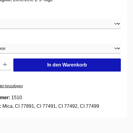
swählen
hlen
: Gib den gewünschten Wert ein oder benutze die Schaltflächen um die
In den Warenkorb
tel hinzufügen
mer:
1510
e:
Mica, CI 77891, CI 77491, CI 77492, CI 77499