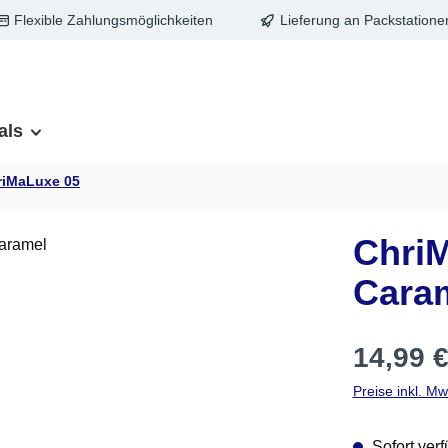
Flexible Zahlungsmöglichkeiten
Lieferung an Packstatione
als
riMaLuxe 05
Chri
Cara
Regulärer Pre
14,99 
Preise inkl. M
Sofort verf