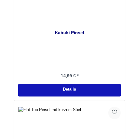
Kabuki Pinsel
Regulärer Preis:
14,99 € *
Details