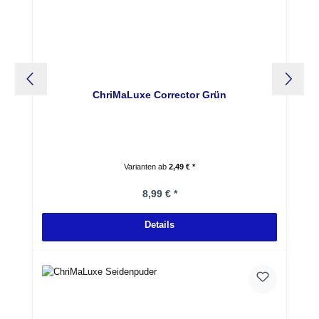
ChriMaLuxe Corrector Grün
Varianten ab
2,49 € *
Regulärer Preis:
8,99 € *
Details