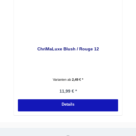
ChriMaLuxe Blush / Rouge 12
Varianten ab
2,49 € *
Regulärer Preis:
11,99 € *
Details