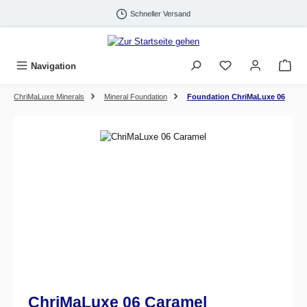
Zum Hauptinhalt springen
Schneller Versand
Navigation
ChriMaLuxe Minerals
Mineral Foundation
Foundation ChriMaLuxe 06
Bildergalerie überspringen
ChriMaLuxe 06 Caramel