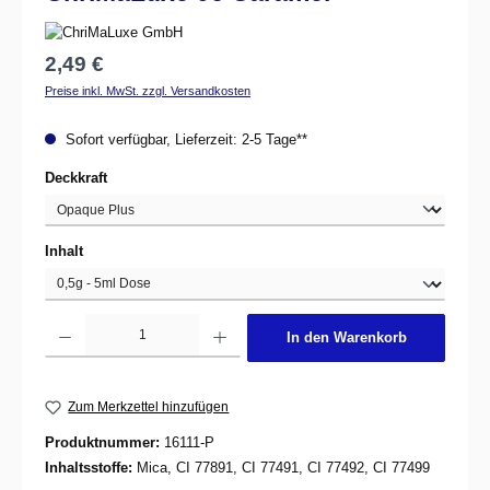
Regulärer Preis:
2,49 €
Preise inkl. MwSt. zzgl. Versandkosten
Sofort verfügbar, Lieferzeit: 2-5 Tage**
auswählen
Deckkraft
auswählen
Inhalt
Produkt Anzahl: Gib den gewünschten Wert ein oder benutze die Schaltflächen um d
In den Warenkorb
Zum Merkzettel hinzufügen
Produktnummer:
16111-P
Inhaltsstoffe:
Mica, CI 77891, CI 77491, CI 77492, CI 77499