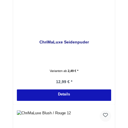
ChriMaLuxe Seidenpuder
Varianten ab
2,49 € *
Regulärer Preis:
12,99 € *
Details