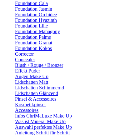
Foundation Cala
Foundation Jasmin
Foundation Orchidee
Foundation Hyazinth
Foundation Lilie
Foundation Mahagony
Foundation Palme
Foundation Granat
Foundation Kokos
Corrector
Concealer
Blush / Rouge / Bronzer
Effekt Puder
Augen Make Up
Lidschatten Matt
Lidschatten Schimmernd
Lidschatten Glänzend
Pinsel & Accessoires
Kosmetikpinsel
Accessoires
Infos ChriMaLuxe Make Up
Was ist Mineral Make Up
Auswahl perfektes Make Up
Anleitung Schritt für Schritt