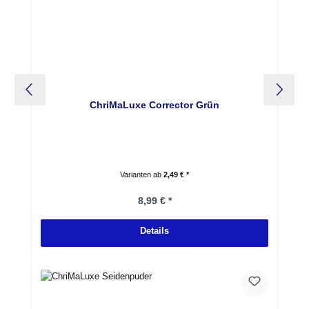
ChriMaLuxe Corrector Grün
Varianten ab
2,49 € *
Regulärer Preis:
8,99 € *
Details