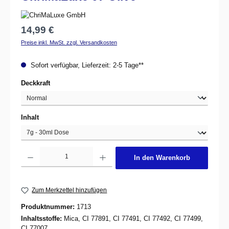
Regulärer Preis:
14,99 €
Preise inkl. MwSt. zzgl. Versandkosten
Sofort verfügbar, Lieferzeit: 2-5 Tage**
auswählen
Deckkraft
auswählen
Inhalt
Produkt Anzahl: Gib den gewünschten Wert ein oder benutze die Schaltflächen um d
In den Warenkorb
Zum Merkzettel hinzufügen
Produktnummer:
1713
Inhaltsstoffe:
Mica, CI 77891, CI 77491, CI 77492, CI 77499,
CI 77007