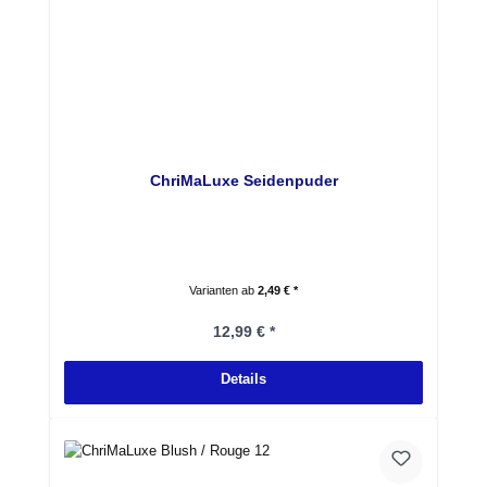
ChriMaLuxe Seidenpuder
Varianten ab
2,49 € *
Regulärer Preis:
12,99 € *
Details