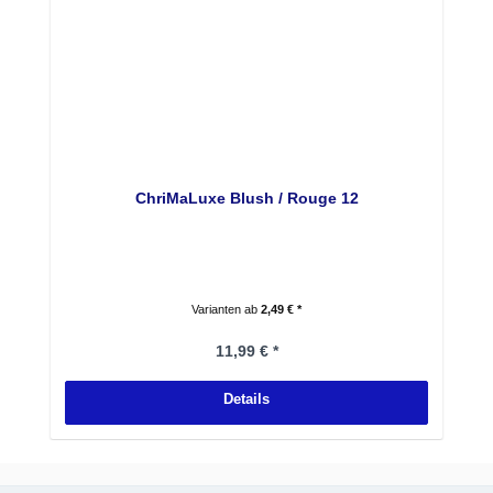
ChriMaLuxe Blush / Rouge 12
Varianten ab
2,49 € *
Regulärer Preis:
11,99 € *
Details