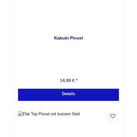
Kabuki Pinsel
Regulärer Preis:
14,99 € *
Details