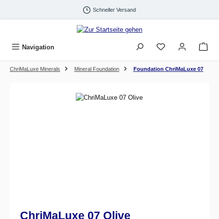
Zum Hauptinhalt springen
Schneller Versand
Navigation
ChriMaLuxe Minerals
Mineral Foundation
Foundation ChriMaLuxe 07
Bildergalerie überspringen
ChriMaLuxe 07 Olive