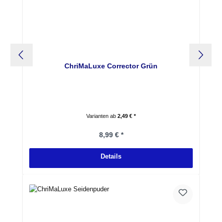
ChriMaLuxe Corrector Grün
Varianten ab
2,49 € *
Regulärer Preis:
8,99 € *
Details