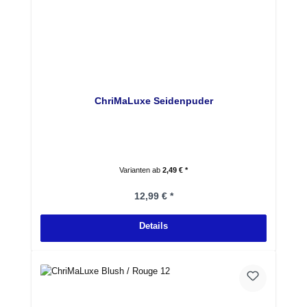
ChriMaLuxe Seidenpuder
Varianten ab
2,49 € *
Regulärer Preis:
12,99 € *
Details