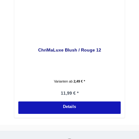
ChriMaLuxe Blush / Rouge 12
Varianten ab
2,49 € *
Regulärer Preis:
11,99 € *
Details