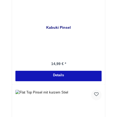
Kabuki Pinsel
Regulärer Preis:
14,99 € *
Details