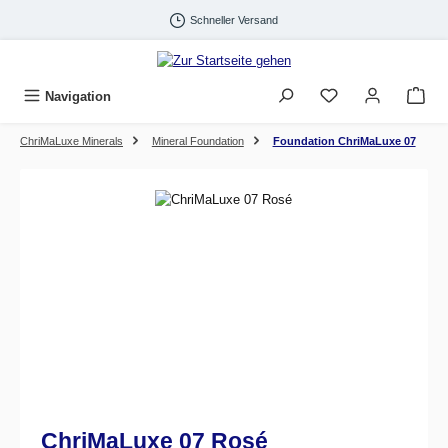
Zum Hauptinhalt springen
Schneller Versand
Navigation
ChriMaLuxe Minerals
Mineral Foundation
Foundation ChriMaLuxe 07
Bildergalerie überspringen
ChriMaLuxe 07 Rosé