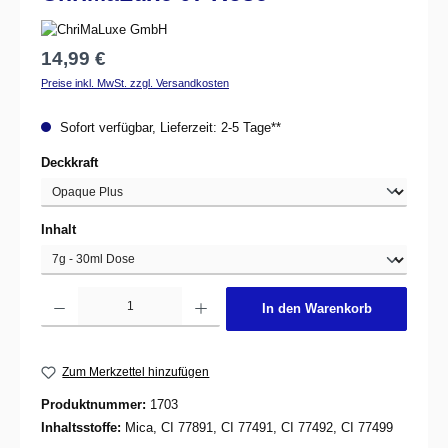
Regulärer Preis:
14,99 €
Preise inkl. MwSt. zzgl. Versandkosten
Sofort verfügbar, Lieferzeit: 2-5 Tage**
auswählen
Deckkraft
auswählen
Inhalt
Produkt Anzahl: Gib den gewünschten Wert ein oder benutze die Schaltflächen um d
In den Warenkorb
Zum Merkzettel hinzufügen
Produktnummer:
1703
Inhaltsstoffe:
Mica, CI 77891, CI 77491, CI 77492, CI 77499