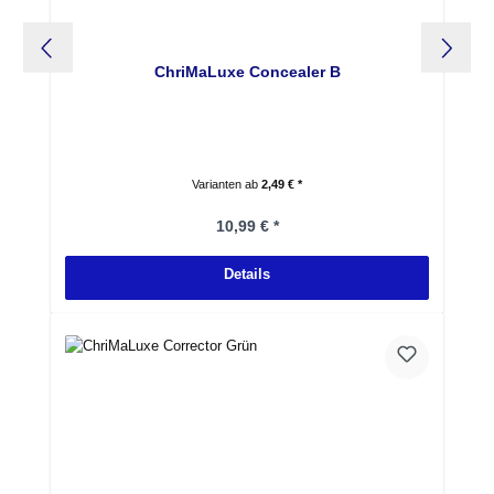
ChriMaLuxe Concealer B
Varianten ab
2,49 € *
Regulärer Preis:
10,99 € *
Details