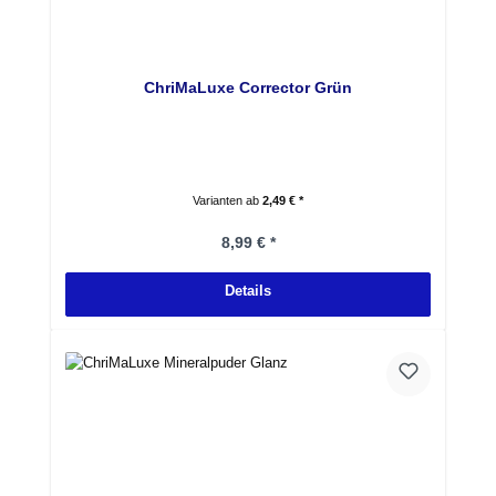
ChriMaLuxe Corrector Grün
Varianten ab
2,49 € *
Regulärer Preis:
8,99 € *
Details