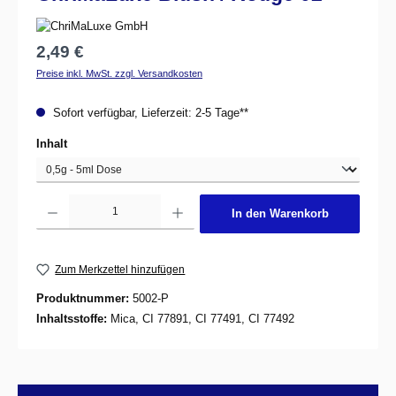
Regulärer Preis:
2,49 €
Preise inkl. MwSt. zzgl. Versandkosten
Sofort verfügbar, Lieferzeit: 2-5 Tage**
auswählen
Inhalt
Produkt Anzahl: Gib den gewünschten Wert ein oder benutze die Schaltflächen um d
In den Warenkorb
Zum Merkzettel hinzufügen
Produktnummer:
5002-P
Inhaltsstoffe:
Mica, CI 77891, CI 77491, CI 77492