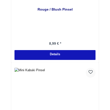
Rouge / Blush Pinsel
Regulärer Preis:
8,99 € *
Details