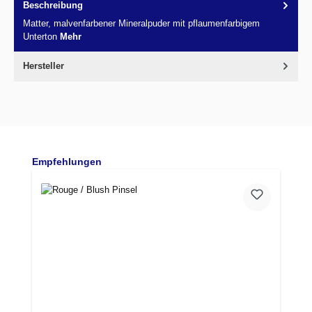
Beschreibung
Matter, malvenfarbener Mineralpuder mit pflaumenfarbigem
Unterton
Mehr
Hersteller
Produktgalerie überspringen
Empfehlungen