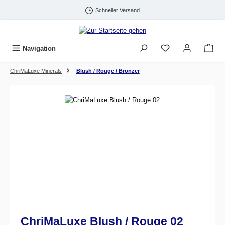
Zum Hauptinhalt springen
Schneller Versand
Navigation
ChriMaLuxe Minerals
Blush / Rouge / Bronzer
Bildergalerie überspringen
ChriMaLuxe Blush / Rouge 02