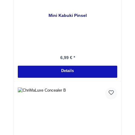
Mini Kabuki Pinsel
Regulärer Preis:
6,99 € *
Details