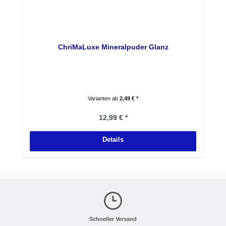
ChriMaLuxe Mineralpuder Glanz
Varianten ab
2,49 € *
Regulärer Preis:
12,99 € *
Details
Schneller Versand