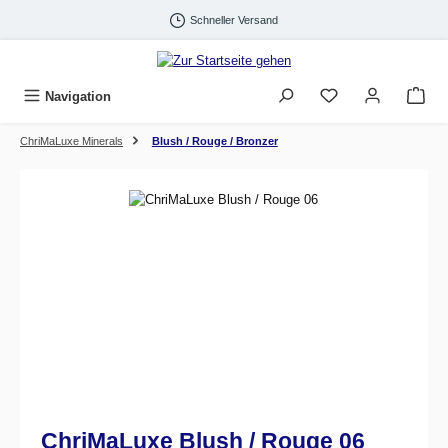
Zum Hauptinhalt springen
Schneller Versand
Navigation
ChriMaLuxe Minerals
Blush / Rouge / Bronzer
Bildergalerie überspringen
ChriMaLuxe Blush / Rouge 06