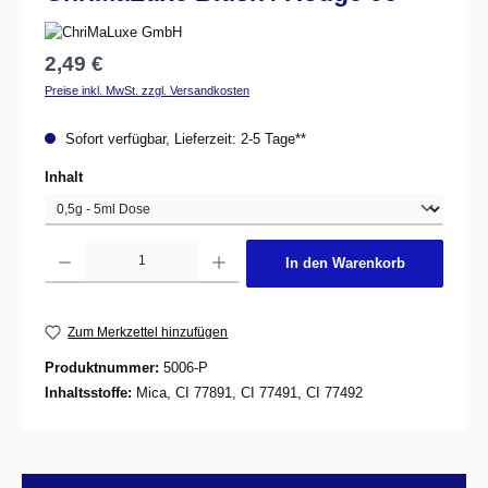
Regulärer Preis:
2,49 €
Preise inkl. MwSt. zzgl. Versandkosten
Sofort verfügbar, Lieferzeit: 2-5 Tage**
auswählen
Inhalt
Produkt Anzahl: Gib den gewünschten Wert ein oder benutze die Schaltflächen um d
In den Warenkorb
Zum Merkzettel hinzufügen
Produktnummer:
5006-P
Inhaltsstoffe:
Mica, CI 77891, CI 77491, CI 77492