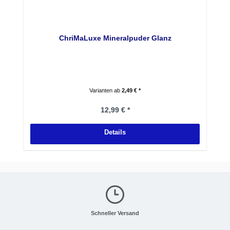
ChriMaLuxe Mineralpuder Glanz
Varianten ab
2,49 € *
Regulärer Preis:
12,99 € *
Details
Schneller Versand