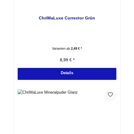
ChriMaLuxe Corrector Grün
Varianten ab
2,49 € *
Regulärer Preis:
8,99 € *
Details