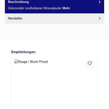
Beschreibung
Glänzender roséfarbener Mineralpuder
Mehr
Hersteller
Produktgalerie überspringen
Empfehlungen