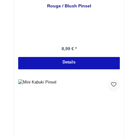
Rouge / Blush Pinsel
Regulärer Preis:
8,99 € *
Details