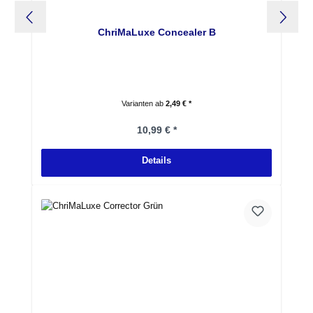
ChriMaLuxe Concealer B
Varianten ab
2,49 € *
Regulärer Preis:
10,99 € *
Details