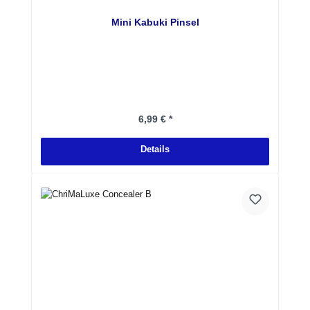
Mini Kabuki Pinsel
Regulärer Preis:
6,99 € *
Details