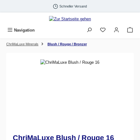
Zum Hauptinhalt springen
Schneller Versand
Navigation
ChriMaLuxe Minerals
Blush / Rouge / Bronzer
Bildergalerie überspringen
ChriMaLuxe Blush / Rouge 16