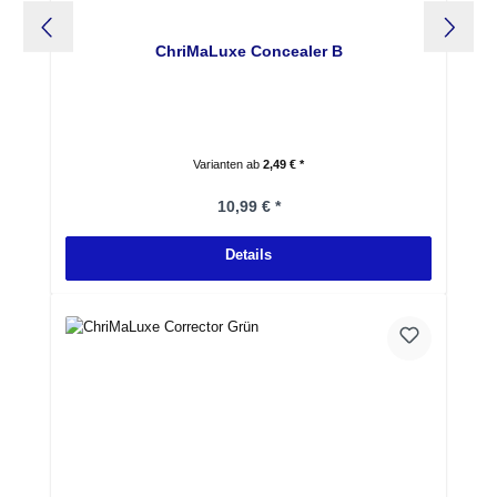
ChriMaLuxe Concealer B
Varianten ab
2,49 € *
Regulärer Preis:
10,99 € *
Details