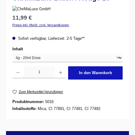
Regulärer Preis:
11,99 €
Preise inkl. MwSt. zzgl. Versandkosten
Sofort verfügbar, Lieferzeit: 2-5 Tage**
auswählen
Inhalt
Produkt Anzahl: Gib den gewünschten Wert ein oder benutze die Schaltflächen um d
In den Warenkorb
Zum Merkzettel hinzufügen
Produktnummer:
5016
Inhaltsstoffe:
Mica, CI 77891, CI 77491, CI 77492