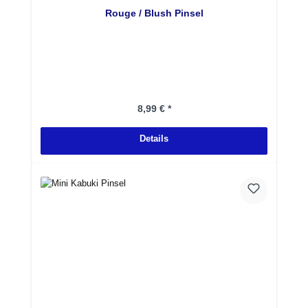
Rouge / Blush Pinsel
Regulärer Preis:
8,99 € *
Details