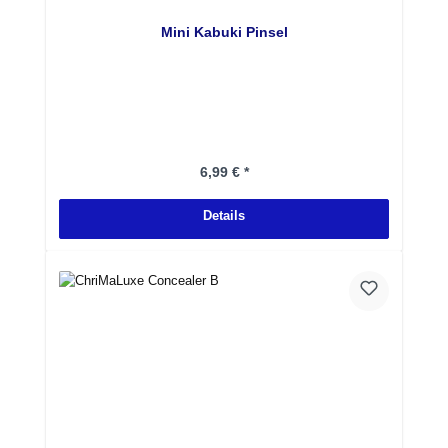
Mini Kabuki Pinsel
Regulärer Preis:
6,99 € *
Details