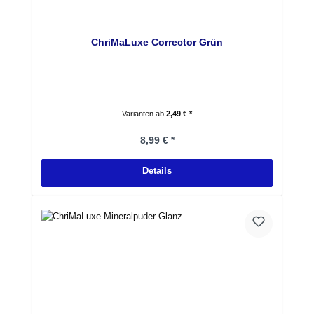
ChriMaLuxe Corrector Grün
Varianten ab
2,49 € *
Regulärer Preis:
8,99 € *
Details