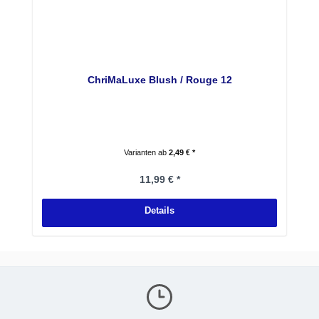
ChriMaLuxe Blush / Rouge 12
Varianten ab
2,49 € *
Regulärer Preis:
11,99 € *
Details