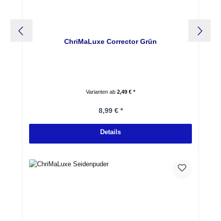
ChriMaLuxe Corrector Grün
Varianten ab
2,49 € *
Regulärer Preis:
8,99 € *
Details