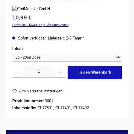
Regulärer Preis:
10,99 €
Preise inkl. MwSt. zzgl. Versandkosten
Sofort verfügbar, Lieferzeit: 2-5 Tage**
auswählen
Inhalt
Produkt Anzahl: Gib den gewünschten Wert ein oder benutze die Schaltflächen um d
In den Warenkorb
Zum Merkzettel hinzufügen
Produktnummer:
3001
Inhaltsstoffe:
CI 77891, CI 77491, CI 77492