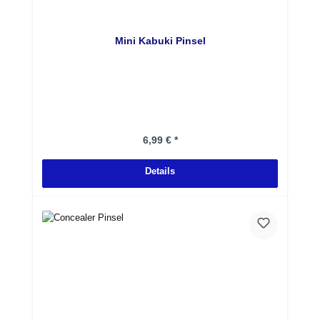
Mini Kabuki Pinsel
Regulärer Preis:
6,99 € *
Details