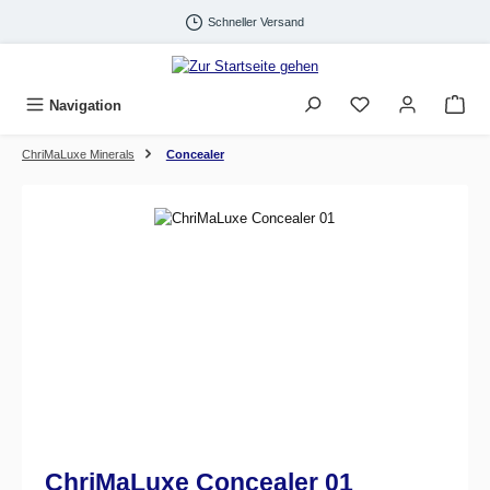
Zum Hauptinhalt springen
Schneller Versand
Navigation
ChriMaLuxe Minerals
Concealer
Bildergalerie überspringen
ChriMaLuxe Concealer 01