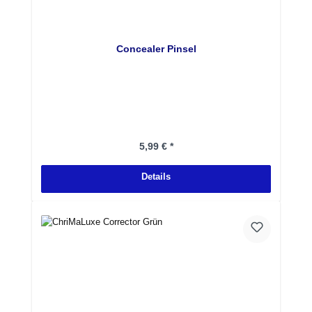
Concealer Pinsel
Regulärer Preis:
5,99 € *
Details