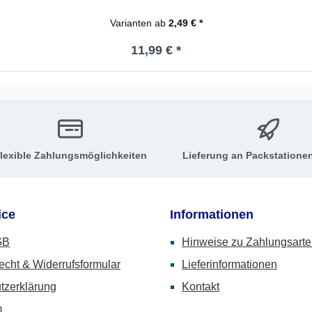
Varianten ab
2,49 € *
Regulärer Preis:
11,99 € *
lexible Zahlungsmöglichkeiten
Lieferung an Packstatione
ice
Informationen
GB
Hinweise zu Zahlungsart
echt & Widerrufsformular
Lieferinformationen
tzerklärung
Kontakt
m