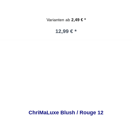
Varianten ab
2,49 € *
Regulärer Preis:
12,99 € *
ChriMaLuxe Blush / Rouge 12