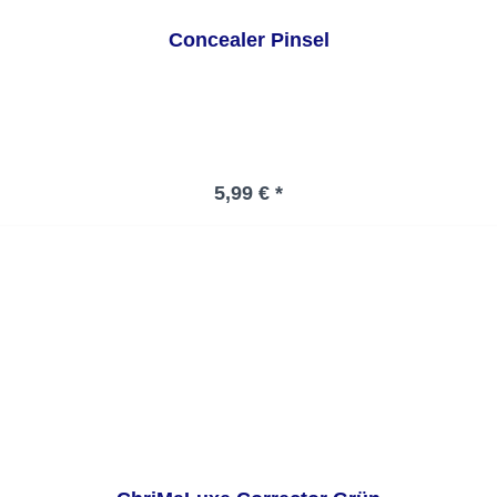
Concealer Pinsel
Regulärer Preis:
5,99 € *