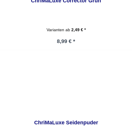
ChriMaLuxe Corrector Grün
Varianten ab
2,49 € *
Regulärer Preis:
8,99 € *
ChriMaLuxe Seidenpuder