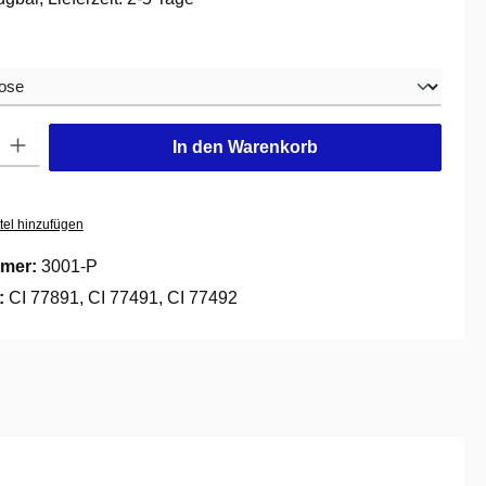
hlen
: Gib den gewünschten Wert ein oder benutze die Schaltflächen um die
In den Warenkorb
tel hinzufügen
mer:
3001-P
e:
CI 77891, CI 77491, CI 77492