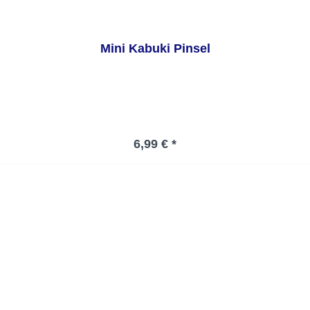
Mini Kabuki Pinsel
Regulärer Preis:
6,99 € *