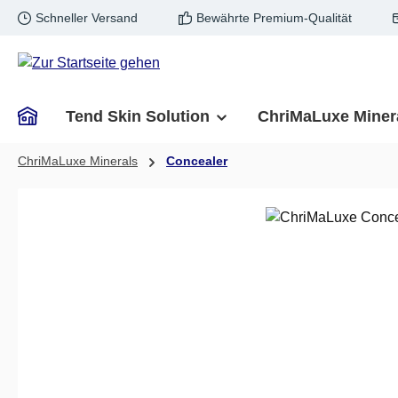
Schneller Versand
Bewährte Premium-Qualität
m Hauptinhalt springen
Zur Suche springen
Zur Hauptnavigation springen
Tend Skin Solution
ChriMaLuxe Miner
ChriMaLuxe Minerals
Concealer
Bildergalerie überspringen