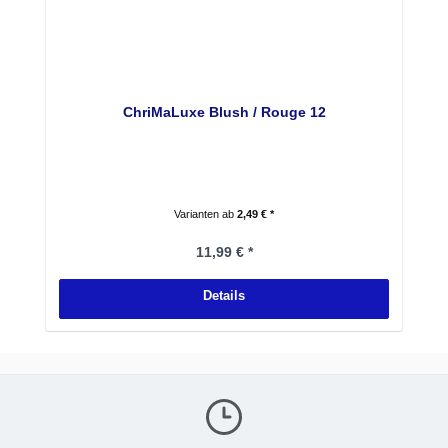
ChriMaLuxe Blush / Rouge 12
Varianten ab
2,49 € *
Regulärer Preis:
11,99 € *
Details