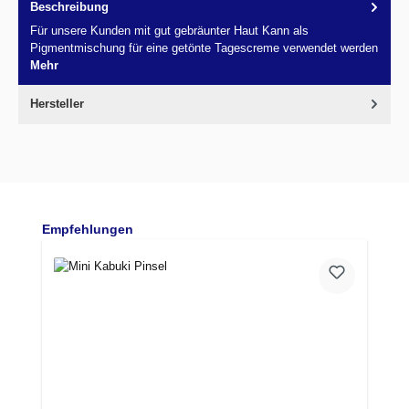
Beschreibung
Für unsere Kunden mit gut gebräunter Haut Kann als
Pigmentmischung für eine getönte Tagescreme verwendet werden
Mehr
Hersteller
Produktgalerie überspringen
Empfehlungen