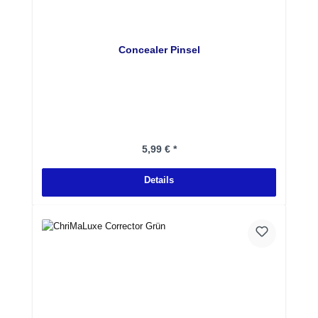
Concealer Pinsel
Regulärer Preis:
5,99 € *
Details