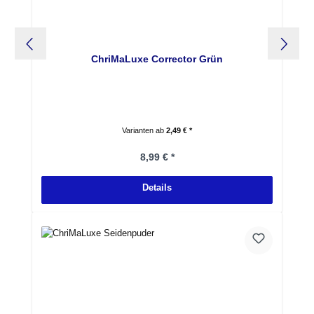
ChriMaLuxe Corrector Grün
Varianten ab
2,49 € *
Regulärer Preis:
8,99 € *
Details