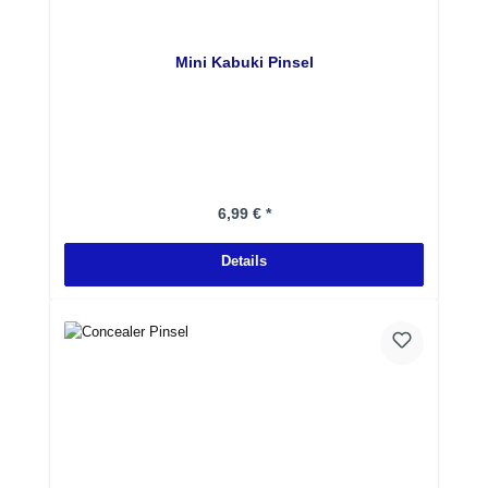
Mini Kabuki Pinsel
Regulärer Preis:
6,99 € *
Details