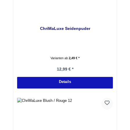
ChriMaLuxe Seidenpuder
Varianten ab
2,49 € *
Regulärer Preis:
12,99 € *
Details