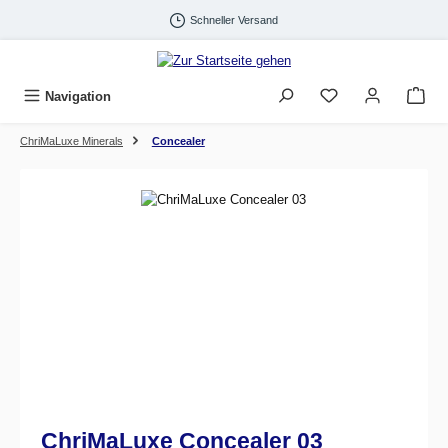
Zum Hauptinhalt springen
Schneller Versand
Navigation
ChriMaLuxe Minerals
Concealer
Bildergalerie überspringen
ChriMaLuxe Concealer 03