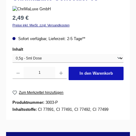
Regulärer Preis:
2,49 €
Preise inkl. MwSt. zzgl. Versandkosten
Sofort verfügbar, Lieferzeit: 2-5 Tage**
auswählen
Inhalt
Produkt Anzahl: Gib den gewünschten Wert ein oder benutze die Schaltflächen um d
In den Warenkorb
Zum Merkzettel hinzufügen
Produktnummer:
3003-P
Inhaltsstoffe:
CI 77891, CI 77491, CI 77492, CI 77499