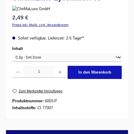
Regulärer Preis:
2,49 €
Preise inkl. MwSt. zzgl. Versandkosten
Sofort verfügbar, Lieferzeit: 2-5 Tage**
auswählen
Inhalt
Produkt Anzahl: Gib den gewünschten Wert ein oder benutze die Schaltflächen um d
In den Warenkorb
Zum Merkzettel hinzufügen
Produktnummer:
6003-P
Inhaltsstoffe:
CI 77007