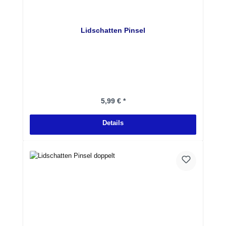
Lidschatten Pinsel
Regulärer Preis:
5,99 € *
Details