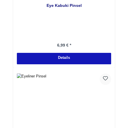
Eye Kabuki Pinsel
Regulärer Preis:
6,99 € *
Details