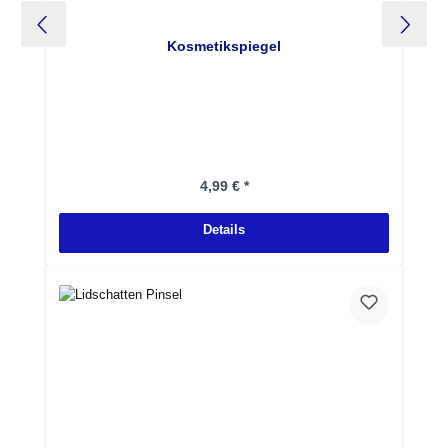
Kosmetikspiegel
Regulärer Preis:
4,99 € *
Details