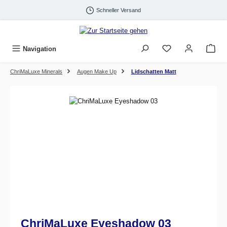
Zum Hauptinhalt springen
Schneller Versand
Navigation
ChriMaLuxe Minerals
Augen Make Up
Lidschatten Matt
Bildergalerie überspringen
ChriMaLuxe Eyeshadow 03