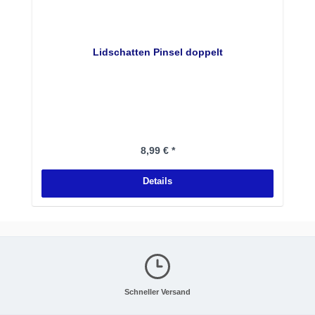
Lidschatten Pinsel doppelt
Regulärer Preis:
8,99 € *
Details
Schneller Versand