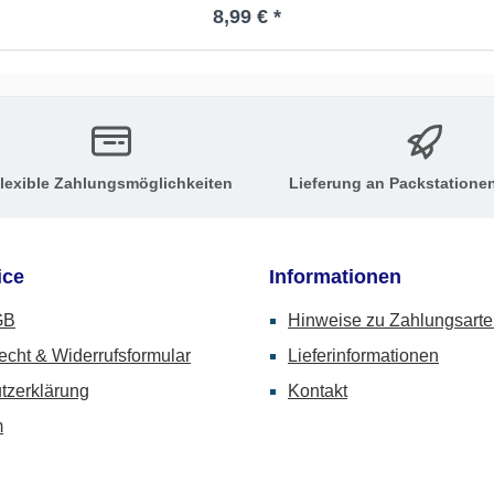
Regulärer Preis:
8,99 € *
lexible Zahlungsmöglichkeiten
Lieferung an Packstatione
ice
Informationen
GB
Hinweise zu Zahlungsart
echt & Widerrufsformular
Lieferinformationen
tzerklärung
Kontakt
m