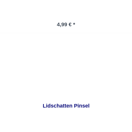
Regulärer Preis:
4,99 € *
Lidschatten Pinsel