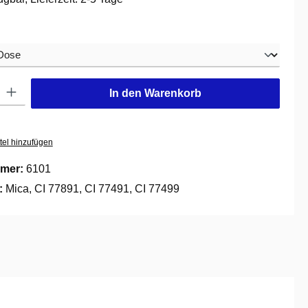
hlen
: Gib den gewünschten Wert ein oder benutze die Schaltflächen um die
In den Warenkorb
tel hinzufügen
mer:
6101
e:
Mica, CI 77891, CI 77491, CI 77499