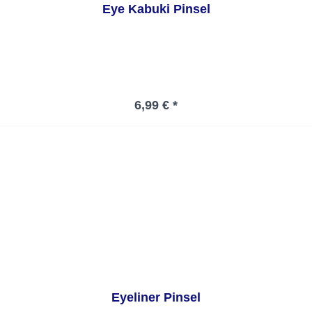
Eye Kabuki Pinsel
Regulärer Preis:
6,99 € *
Eyeliner Pinsel