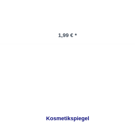
Regulärer Preis:
1,99 € *
Kosmetikspiegel