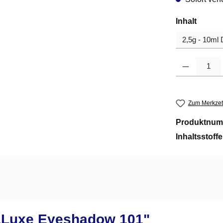
auswä
Inhalt
Produkt Anzahl
Zum Merkzet
Produktnum
Inhaltsstoff
aLuxe Eyeshadow 101"