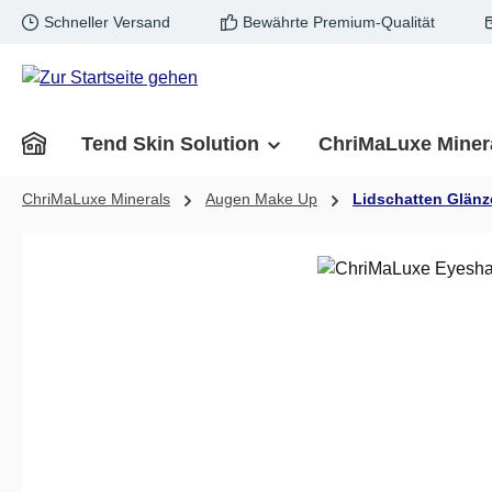
Schneller Versand
Bewährte Premium-Qualität
m Hauptinhalt springen
Zur Suche springen
Zur Hauptnavigation springen
Tend Skin Solution
ChriMaLuxe Miner
ChriMaLuxe Minerals
Augen Make Up
Lidschatten Glän
Bildergalerie überspringen