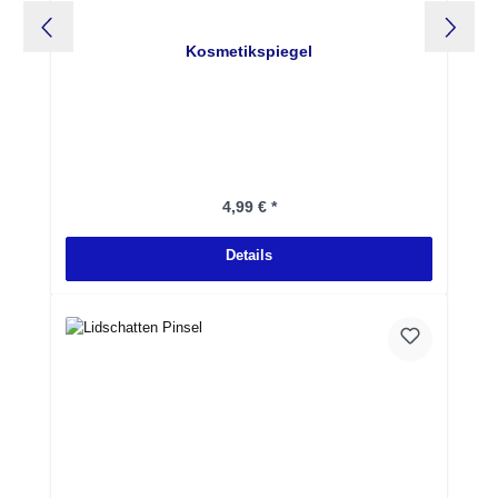
Kosmetikspiegel
Regulärer Preis:
4,99 € *
Details