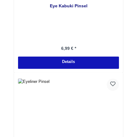
Eye Kabuki Pinsel
Regulärer Preis:
6,99 € *
Details