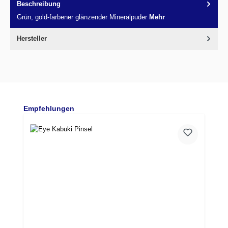
Beschreibung
Grün, gold-farbener glänzender Mineralpuder
Mehr
Hersteller
Produktgalerie überspringen
Empfehlungen