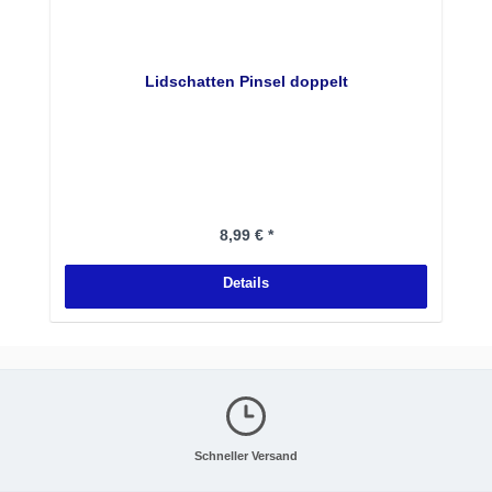
Lidschatten Pinsel doppelt
Regulärer Preis:
8,99 € *
Details
Schneller Versand