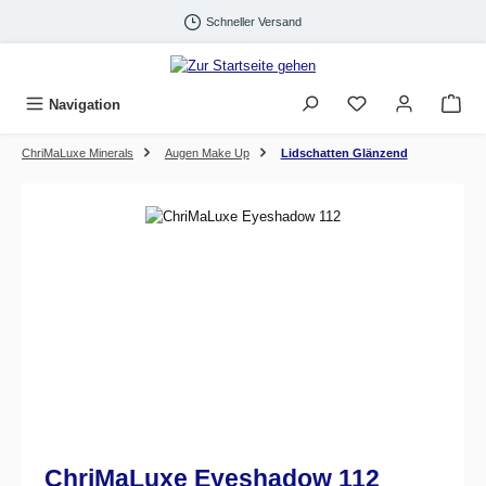
Zum Hauptinhalt springen
Schneller Versand
Navigation
ChriMaLuxe Minerals
Augen Make Up
Lidschatten Glänzend
Bildergalerie überspringen
ChriMaLuxe Eyeshadow 112