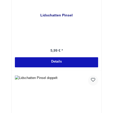
Lidschatten Pinsel
Regulärer Preis:
5,99 € *
Details