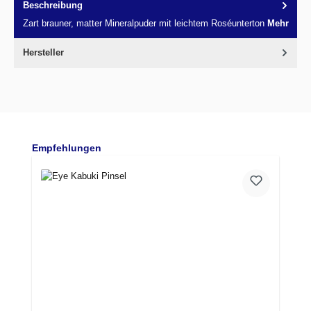
Beschreibung
Zart brauner, matter Mineralpuder mit leichtem Roséunterton
Mehr
Hersteller
Produktgalerie überspringen
Empfehlungen