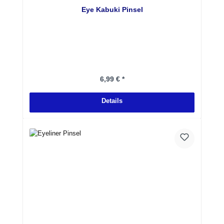
Eye Kabuki Pinsel
Regulärer Preis:
6,99 € *
Details