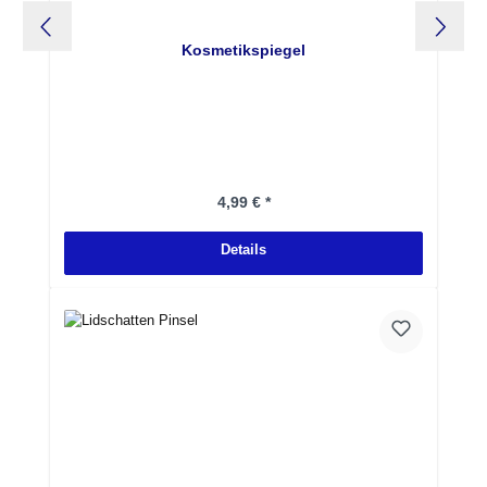
Kosmetikspiegel
Regulärer Preis:
4,99 € *
Details