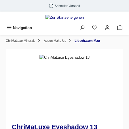
Zum Hauptinhalt springen
Schneller Versand
Navigation
ChriMaLuxe Minerals
Augen Make Up
Lidschatten Matt
Bildergalerie überspringen
ChriMaLuxe Eyeshadow 13