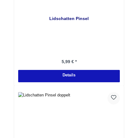
Lidschatten Pinsel
Regulärer Preis:
5,99 € *
Details