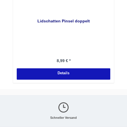
Lidschatten Pinsel doppelt
Regulärer Preis:
8,99 € *
Details
Schneller Versand