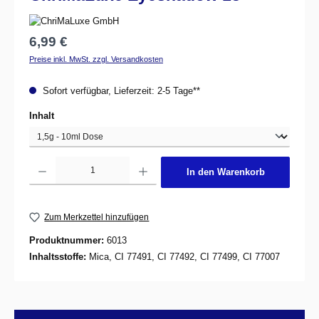
Regulärer Preis:
6,99 €
Preise inkl. MwSt. zzgl. Versandkosten
Sofort verfügbar, Lieferzeit: 2-5 Tage**
auswählen
Inhalt
Produkt Anzahl: Gib den gewünschten Wert ein oder benutze die Schaltflächen um d
In den Warenkorb
Zum Merkzettel hinzufügen
Produktnummer:
6013
Inhaltsstoffe:
Mica, CI 77491, CI 77492, CI 77499, CI 77007