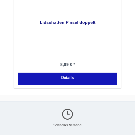
Lidschatten Pinsel doppelt
Regulärer Preis:
8,99 € *
Details
Schneller Versand