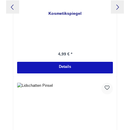
Kosmetikspiegel
Regulärer Preis:
4,99 € *
Details