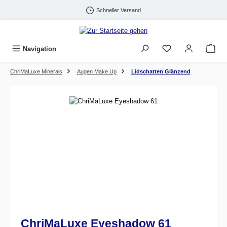
Zum Hauptinhalt springen
Schneller Versand
Navigation
ChriMaLuxe Minerals
Augen Make Up
Lidschatten Glänzend
Bildergalerie überspringen
ChriMaLuxe Eyeshadow 61