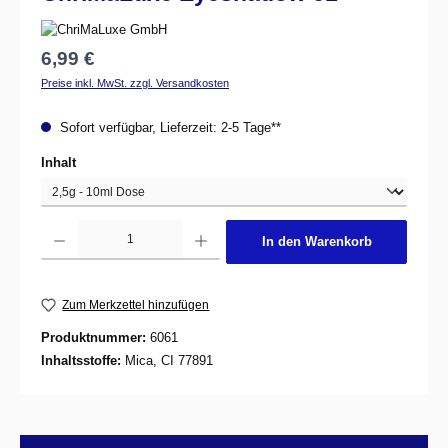
Regulärer Preis:
6,99 €
Preise inkl. MwSt. zzgl. Versandkosten
Sofort verfügbar, Lieferzeit: 2-5 Tage**
auswählen
Inhalt
Produkt Anzahl: Gib den gewünschten Wert ein oder benutze die Schaltflächen um d
In den Warenkorb
Zum Merkzettel hinzufügen
Produktnummer:
6061
Inhaltsstoffe:
Mica, CI 77891