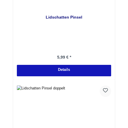
Lidschatten Pinsel
Regulärer Preis:
5,99 € *
Details