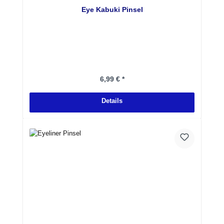
Eye Kabuki Pinsel
Regulärer Preis:
6,99 € *
Details