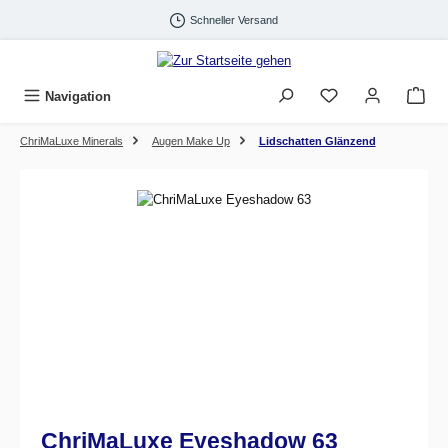
Zum Hauptinhalt springen
Schneller Versand
Navigation
ChriMaLuxe Minerals
Augen Make Up
Lidschatten Glänzend
Bildergalerie überspringen
ChriMaLuxe Eyeshadow 63