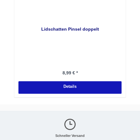
Lidschatten Pinsel doppelt
Regulärer Preis:
8,99 € *
Details
Schneller Versand