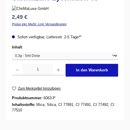
Regulärer Preis:
2,49 €
Preise inkl. MwSt. zzgl. Versandkosten
Sofort verfügbar, Lieferzeit: 2-5 Tage**
auswählen
Inhalt
Produkt Anzahl: Gib den gewünschten Wert ein oder benutze die Schaltflächen um d
In den Warenkorb
Zum Merkzettel hinzufügen
Produktnummer:
6063-P
Inhaltsstoffe:
Mica, Silica, CI 77891, CI 77491, CI 77492, CI
77510