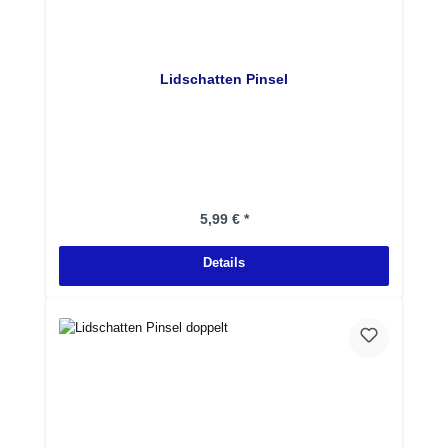
Lidschatten Pinsel
Regulärer Preis:
5,99 € *
Details