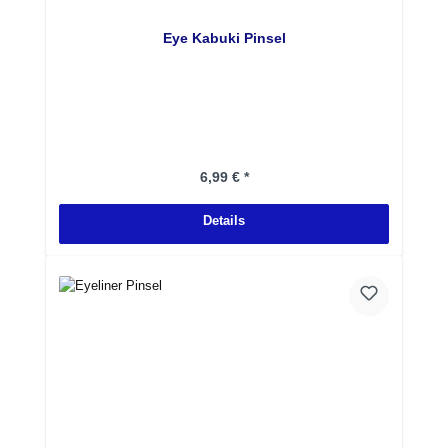
Eye Kabuki Pinsel
Regulärer Preis:
6,99 € *
Details