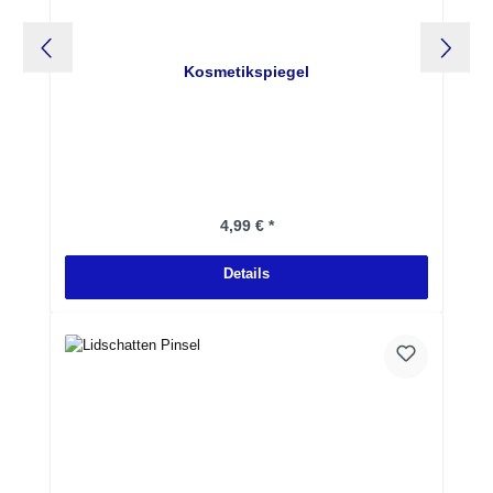
Kosmetikspiegel
Regulärer Preis:
4,99 € *
Details