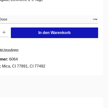
hlen
: Gib den gewünschten Wert ein oder benutze die Schaltflächen um die
In den Warenkorb
tel hinzufügen
mer:
6064
e:
Mica, CI 77891, CI 77492