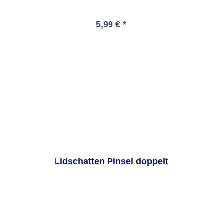
Regulärer Preis:
5,99 € *
Lidschatten Pinsel doppelt