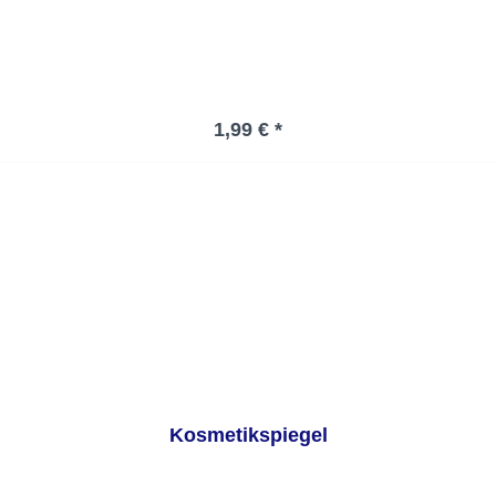
Regulärer Preis:
1,99 € *
Kosmetikspiegel