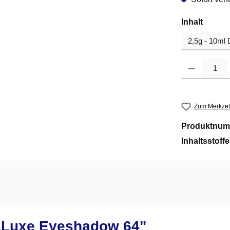
auswä
Inhalt
Produkt Anzahl
Zum Merkzet
Produktnum
Inhaltsstoff
aLuxe Eyeshadow 64"