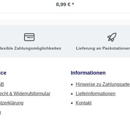
Regulärer Preis:
8,99 € *
lexible Zahlungsmöglichkeiten
Lieferung an Packstatione
ice
Informationen
GB
Hinweise zu Zahlungsart
echt & Widerrufsformular
Lieferinformationen
tzerklärung
Kontakt
m