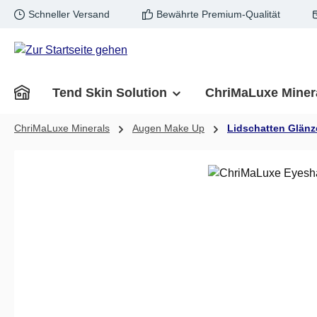
Schneller Versand
Bewährte Premium-Qualität
m Hauptinhalt springen
Zur Suche springen
Zur Hauptnavigation springen
Tend Skin Solution
ChriMaLuxe Miner
ChriMaLuxe Minerals
Augen Make Up
Lidschatten Glän
Bildergalerie überspringen