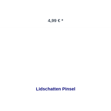
Regulärer Preis:
4,99 € *
Lidschatten Pinsel