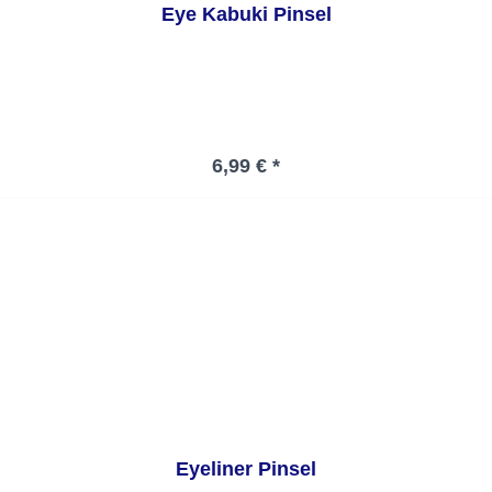
Eye Kabuki Pinsel
Regulärer Preis:
6,99 € *
Eyeliner Pinsel