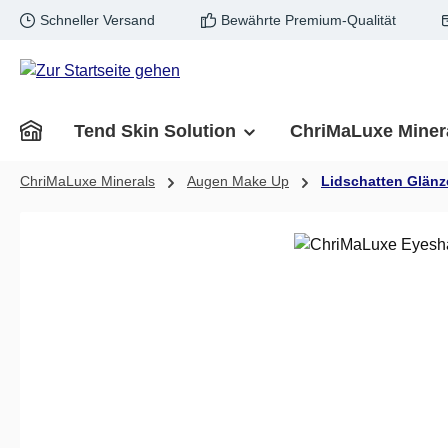
Schneller Versand
Bewährte Premium-Qualität
m Hauptinhalt springen
Zur Suche springen
Zur Hauptnavigation springen
Tend Skin Solution
ChriMaLuxe Miner
ChriMaLuxe Minerals
Augen Make Up
Lidschatten Glän
Bildergalerie überspringen