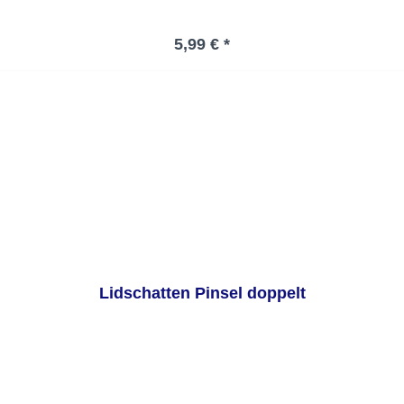
Regulärer Preis:
5,99 € *
Lidschatten Pinsel doppelt