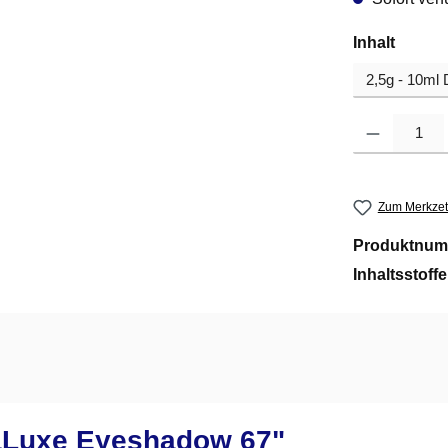
auswä
Inhalt
Produkt Anzahl
Zum Merkzet
Produktnum
Inhaltsstoff
aLuxe Eyeshadow 67"