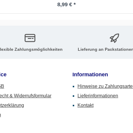
Regulärer Preis:
8,99 € *
lexible Zahlungsmöglichkeiten
Lieferung an Packstatione
ice
Informationen
GB
Hinweise zu Zahlungsart
echt & Widerrufsformular
Lieferinformationen
tzerklärung
Kontakt
m