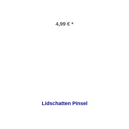
Regulärer Preis:
4,99 € *
Lidschatten Pinsel