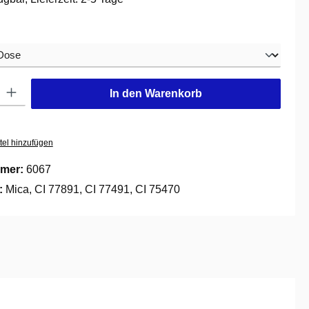
hlen
: Gib den gewünschten Wert ein oder benutze die Schaltflächen um die
In den Warenkorb
tel hinzufügen
mer:
6067
e:
Mica, CI 77891, CI 77491, CI 75470