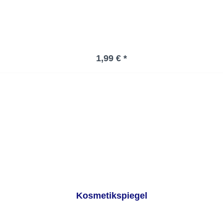
Regulärer Preis:
1,99 € *
Kosmetikspiegel