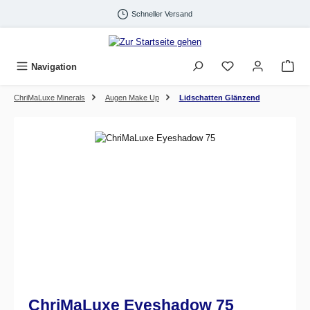
Zum Hauptinhalt springen
Schneller Versand
Navigation
ChriMaLuxe Minerals
Augen Make Up
Lidschatten Glänzend
Bildergalerie überspringen
ChriMaLuxe Eyeshadow 75