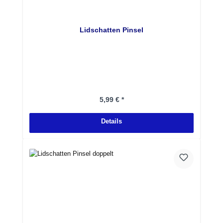
Lidschatten Pinsel
Regulärer Preis:
5,99 € *
Details