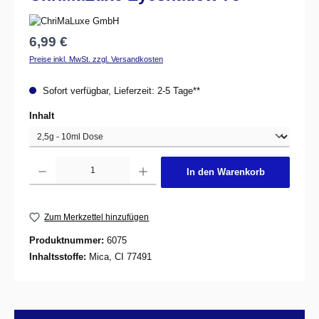
Regulärer Preis:
6,99 €
Preise inkl. MwSt. zzgl. Versandkosten
Sofort verfügbar, Lieferzeit: 2-5 Tage**
auswählen
Inhalt
Produkt Anzahl: Gib den gewünschten Wert ein oder benutze die Schaltflächen um d
In den Warenkorb
Zum Merkzettel hinzufügen
Produktnummer:
6075
Inhaltsstoffe:
Mica, CI 77491