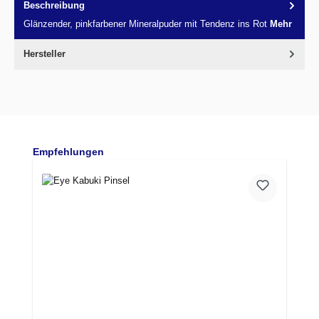
Beschreibung
Glänzender, pinkfarbener Mineralpuder mit Tendenz ins Rot
Mehr
Hersteller
Produktgalerie überspringen
Empfehlungen