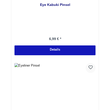
Eye Kabuki Pinsel
Regulärer Preis:
6,99 € *
Details