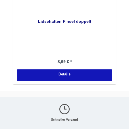
Lidschatten Pinsel doppelt
Regulärer Preis:
8,99 € *
Details
Schneller Versand