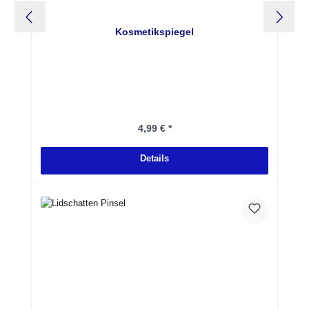
Kosmetikspiegel
Regulärer Preis:
4,99 € *
Details