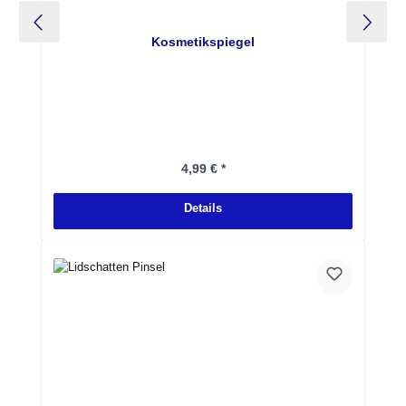
Kosmetikspiegel
Regulärer Preis:
4,99 € *
Details