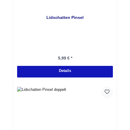
Lidschatten Pinsel
Regulärer Preis:
5,99 € *
Details