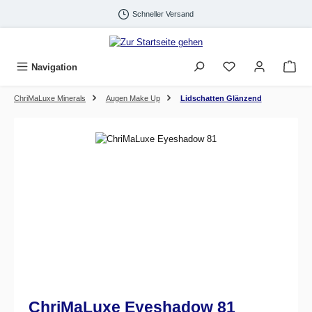
Zum Hauptinhalt springen
Schneller Versand
Navigation
ChriMaLuxe Minerals
Augen Make Up
Lidschatten Glänzend
Bildergalerie überspringen
ChriMaLuxe Eyeshadow 81