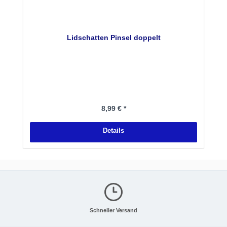
Lidschatten Pinsel doppelt
Regulärer Preis:
8,99 € *
Details
Schneller Versand