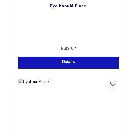
Eye Kabuki Pinsel
Regulärer Preis:
6,99 € *
Details