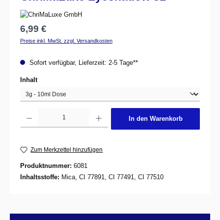
Regulärer Preis:
6,99 €
Preise inkl. MwSt. zzgl. Versandkosten
Sofort verfügbar, Lieferzeit: 2-5 Tage**
auswählen
Inhalt
Produkt Anzahl: Gib den gewünschten Wert ein oder benutze die Schaltflächen um d
In den Warenkorb
Zum Merkzettel hinzufügen
Produktnummer:
6081
Inhaltsstoffe:
Mica, CI 77891, CI 77491, CI 77510