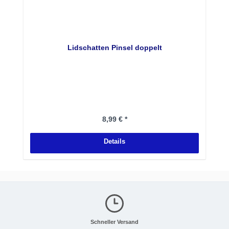
Lidschatten Pinsel doppelt
Regulärer Preis:
8,99 € *
Details
Schneller Versand