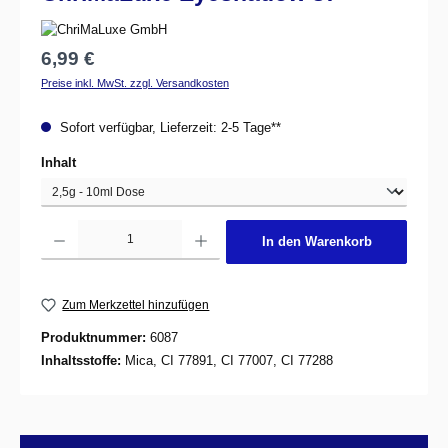
Regulärer Preis:
6,99 €
Preise inkl. MwSt. zzgl. Versandkosten
Sofort verfügbar, Lieferzeit: 2-5 Tage**
auswählen
Inhalt
Produkt Anzahl: Gib den gewünschten Wert ein oder benutze die Schaltflächen um d
In den Warenkorb
Zum Merkzettel hinzufügen
Produktnummer:
6087
Inhaltsstoffe:
Mica, CI 77891, CI 77007, CI 77288