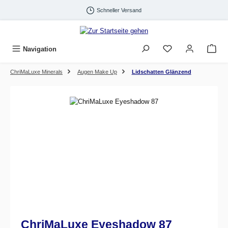
Zum Hauptinhalt springen
Schneller Versand
Navigation
ChriMaLuxe Minerals
Augen Make Up
Lidschatten Glänzend
Bildergalerie überspringen
ChriMaLuxe Eyeshadow 87