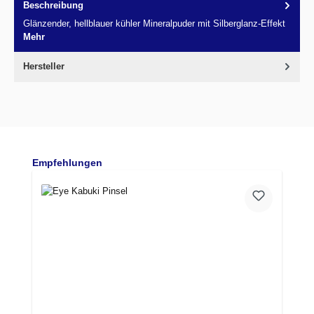
Beschreibung
Glänzender, hellblauer kühler Mineralpuder mit Silberglanz-Effekt
Mehr
Hersteller
Produktgalerie überspringen
Empfehlungen