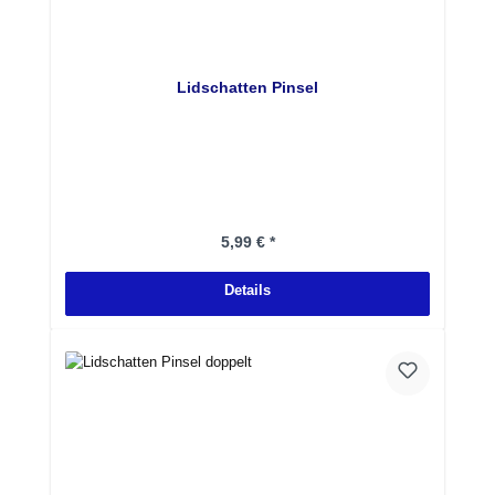
Lidschatten Pinsel
Regulärer Preis:
5,99 € *
Details