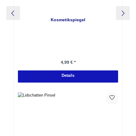
Kosmetikspiegel
Regulärer Preis:
4,99 € *
Details