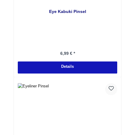
Eye Kabuki Pinsel
Regulärer Preis:
6,99 € *
Details