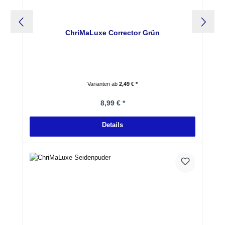
ChriMaLuxe Corrector Grün
Varianten ab
2,49 € *
Regulärer Preis:
8,99 € *
Details