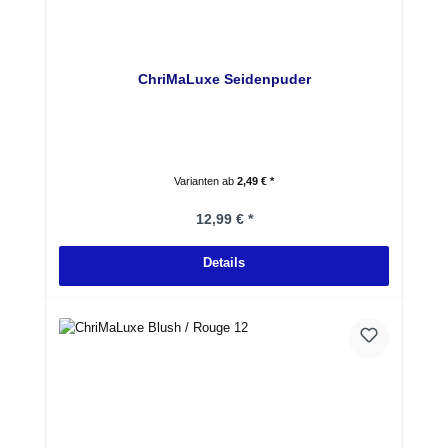
ChriMaLuxe Seidenpuder
Varianten ab
2,49 € *
Regulärer Preis:
12,99 € *
Details