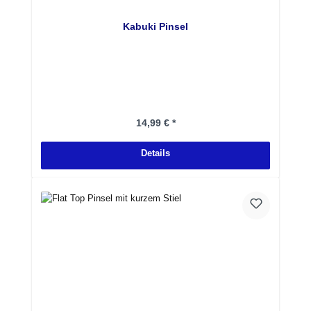
Kabuki Pinsel
Regulärer Preis:
14,99 € *
Details