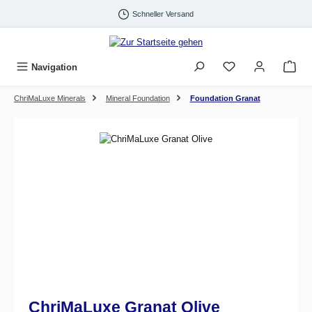
Zum Hauptinhalt springen
Schneller Versand
Navigation
ChriMaLuxe Minerals
Mineral Foundation
Foundation Granat
Bildergalerie überspringen
ChriMaLuxe Granat Olive