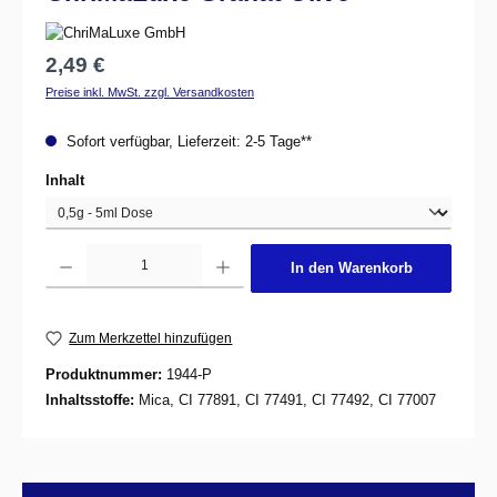
Regulärer Preis:
2,49 €
Preise inkl. MwSt. zzgl. Versandkosten
Sofort verfügbar, Lieferzeit: 2-5 Tage**
auswählen
Inhalt
Produkt Anzahl: Gib den gewünschten Wert ein oder benutze die Schaltflächen um d
In den Warenkorb
Zum Merkzettel hinzufügen
Produktnummer:
1944-P
Inhaltsstoffe:
Mica, CI 77891, CI 77491, CI 77492, CI 77007