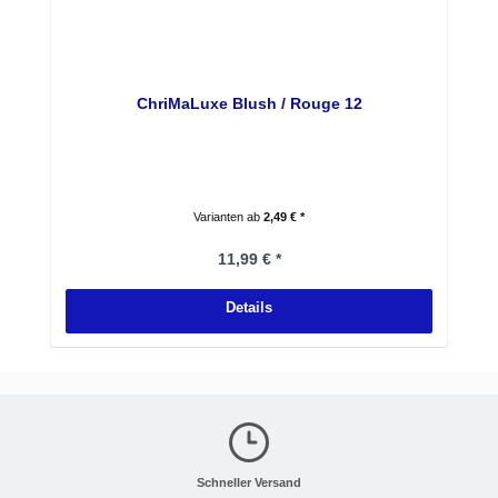
ChriMaLuxe Blush / Rouge 12
Varianten ab
2,49 € *
Regulärer Preis:
11,99 € *
Details
Schneller Versand