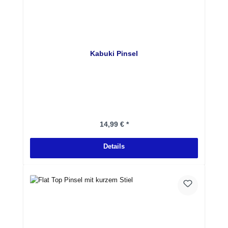
Kabuki Pinsel
Regulärer Preis:
14,99 € *
Details