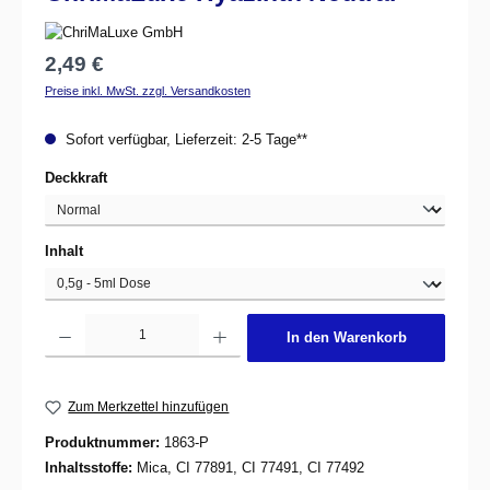
Regulärer Preis:
2,49 €
Preise inkl. MwSt. zzgl. Versandkosten
Sofort verfügbar, Lieferzeit: 2-5 Tage**
auswählen
Deckkraft
auswählen
Inhalt
Produkt Anzahl: Gib den gewünschten Wert ein oder benutze die Schaltflächen um d
In den Warenkorb
Zum Merkzettel hinzufügen
Produktnummer:
1863-P
Inhaltsstoffe:
Mica, CI 77891, CI 77491, CI 77492