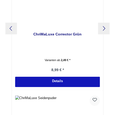
ChriMaLuxe Corrector Grün
Varianten ab
2,49 € *
Regulärer Preis:
8,99 € *
Details