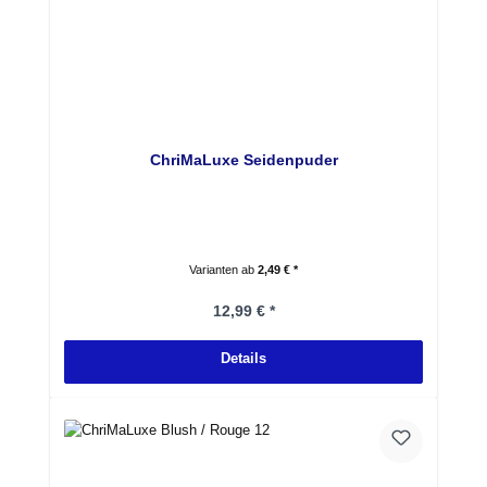
ChriMaLuxe Seidenpuder
Varianten ab
2,49 € *
Regulärer Preis:
12,99 € *
Details