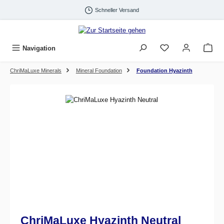
Zum Hauptinhalt springen
Schneller Versand
Navigation
ChriMaLuxe Minerals
Mineral Foundation
Foundation Hyazinth
Bildergalerie überspringen
ChriMaLuxe Hyazinth Neutral