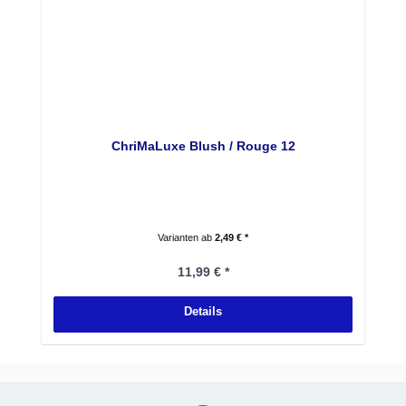
ChriMaLuxe Blush / Rouge 12
Varianten ab
2,49 € *
Regulärer Preis:
11,99 € *
Details