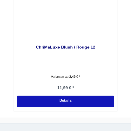
ChriMaLuxe Blush / Rouge 12
Varianten ab
2,49 € *
Regulärer Preis:
11,99 € *
Details