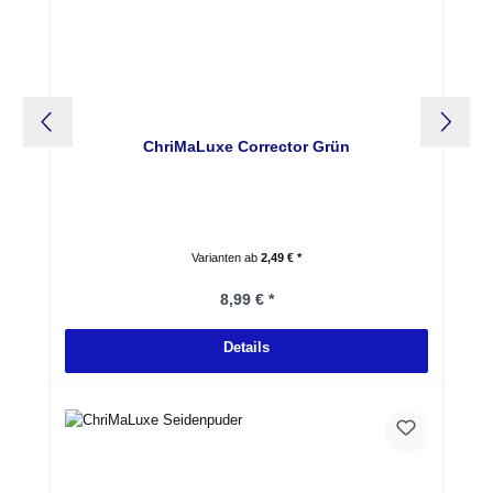
ChriMaLuxe Corrector Grün
Varianten ab
2,49 € *
Regulärer Preis:
8,99 € *
Details