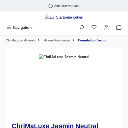
Zum Hauptinhalt springen
Schneller Versand
Navigation
ChriMaLuxe Minerals
Mineral Foundation
Foundation Jasmin
Bildergalerie überspringen
ChriMaLuxe Jasmin Neutral