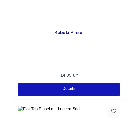
Kabuki Pinsel
Regulärer Preis:
14,99 € *
Details