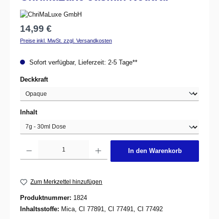
Regulärer Preis:
14,99 €
Preise inkl. MwSt. zzgl. Versandkosten
Sofort verfügbar, Lieferzeit: 2-5 Tage**
auswählen
Deckkraft
auswählen
Inhalt
Produkt Anzahl: Gib den gewünschten Wert ein oder benutze die Schaltflächen um d
In den Warenkorb
Zum Merkzettel hinzufügen
Produktnummer:
1824
Inhaltsstoffe:
Mica, CI 77891, CI 77491, CI 77492