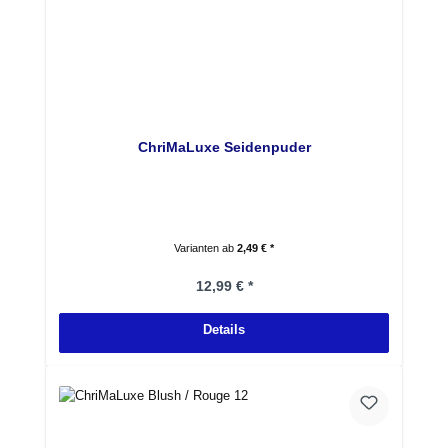
ChriMaLuxe Seidenpuder
Varianten ab
2,49 € *
Regulärer Preis:
12,99 € *
Details