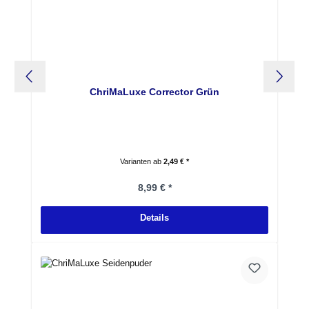
ChriMaLuxe Corrector Grün
Varianten ab
2,49 € *
Regulärer Preis:
8,99 € *
Details