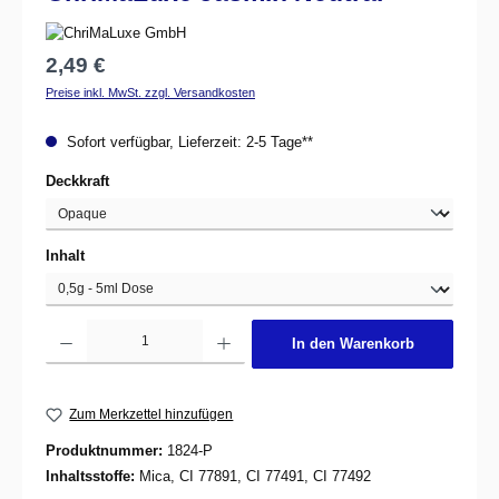
Regulärer Preis:
2,49 €
Preise inkl. MwSt. zzgl. Versandkosten
Sofort verfügbar, Lieferzeit: 2-5 Tage**
auswählen
Deckkraft
auswählen
Inhalt
Produkt Anzahl: Gib den gewünschten Wert ein oder benutze die Schaltflächen um d
In den Warenkorb
Zum Merkzettel hinzufügen
Produktnummer:
1824-P
Inhaltsstoffe:
Mica, CI 77891, CI 77491, CI 77492