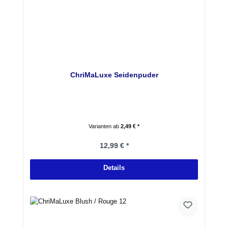
ChriMaLuxe Seidenpuder
Varianten ab
2,49 € *
Regulärer Preis:
12,99 € *
Details