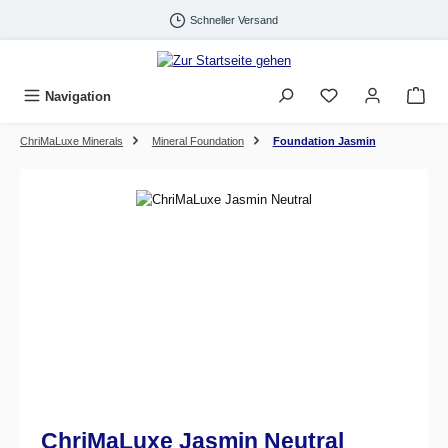
Zum Hauptinhalt springen
Schneller Versand
Navigation
ChriMaLuxe Minerals
Mineral Foundation
Foundation Jasmin
Bildergalerie überspringen
ChriMaLuxe Jasmin Neutral