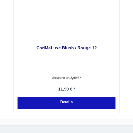
ChriMaLuxe Blush / Rouge 12
Varianten ab
2,49 € *
Regulärer Preis:
11,99 € *
Details