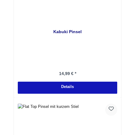
Kabuki Pinsel
Regulärer Preis:
14,99 € *
Details