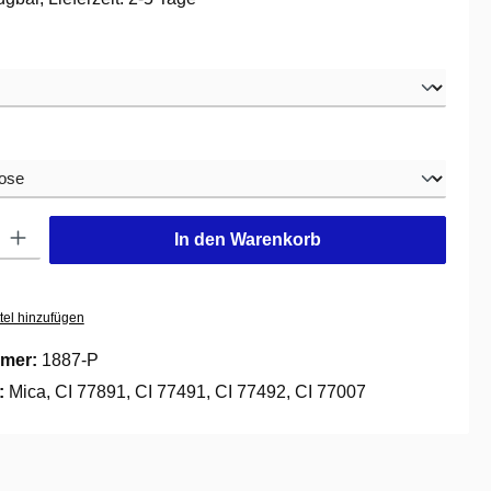
swählen
hlen
: Gib den gewünschten Wert ein oder benutze die Schaltflächen um die
In den Warenkorb
tel hinzufügen
mer:
1887-P
e:
Mica, CI 77891, CI 77491, CI 77492, CI 77007