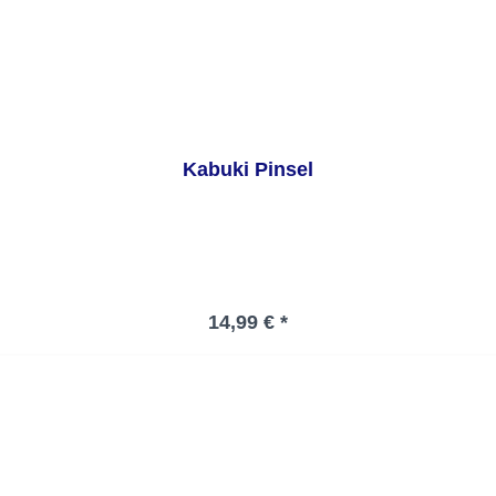
Kabuki Pinsel
Regulärer Preis:
14,99 € *