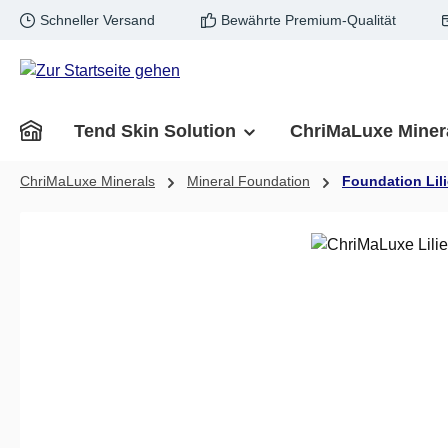
Schneller Versand
Bewährte Premium-Qualität
m Hauptinhalt springen
Zur Suche springen
Zur Hauptnavigation springen
Tend Skin Solution
ChriMaLuxe Miner
ChriMaLuxe Minerals
Mineral Foundation
Foundation Lili
Bildergalerie überspringen