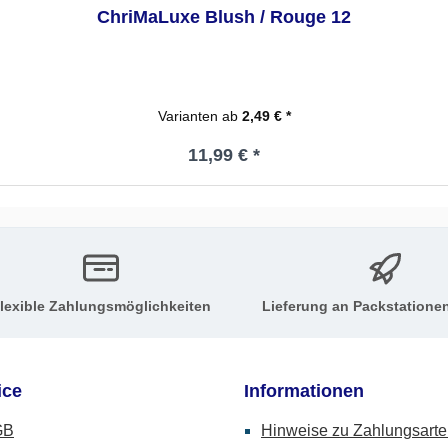
ChriMaLuxe Blush / Rouge 12
Varianten ab
2,49 € *
Regulärer Preis:
11,99 € *
lexible Zahlungsmöglichkeiten
Lieferung an Packstatione
ice
Informationen
GB
Hinweise zu Zahlungsart