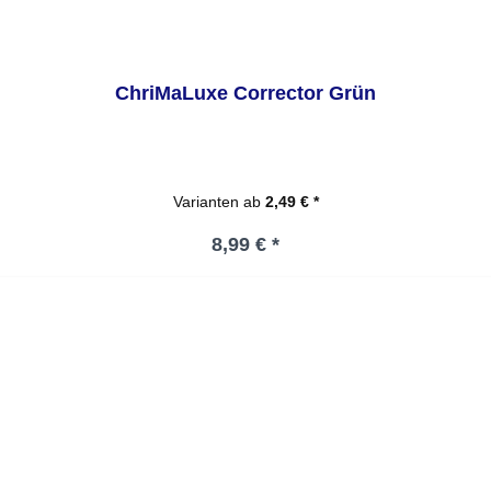
ChriMaLuxe Corrector Grün
Varianten ab
2,49 € *
Regulärer Preis:
8,99 € *