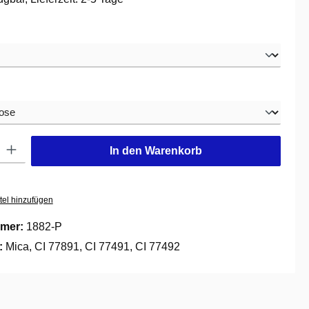
swählen
hlen
: Gib den gewünschten Wert ein oder benutze die Schaltflächen um die
In den Warenkorb
tel hinzufügen
mer:
1882-P
e:
Mica, CI 77891, CI 77491, CI 77492