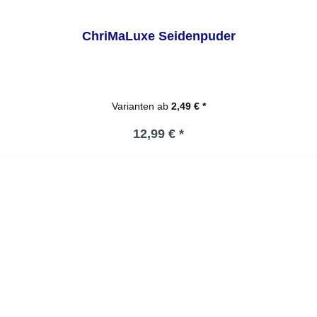
ChriMaLuxe Seidenpuder
Varianten ab
2,49 € *
Regulärer Preis:
12,99 € *