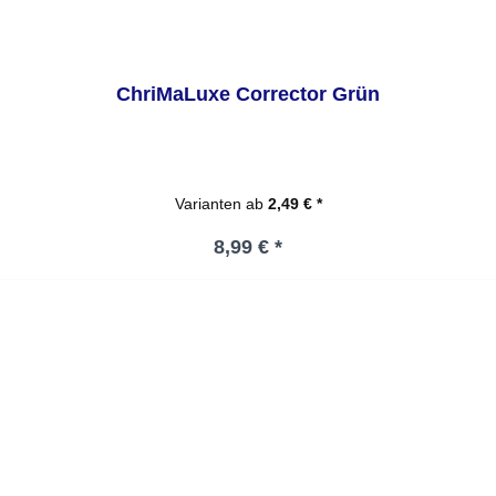
ChriMaLuxe Corrector Grün
Varianten ab
2,49 € *
Regulärer Preis:
8,99 € *