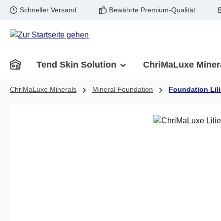
Schneller Versand
Bewährte Premium-Qualität
m Hauptinhalt springen
Zur Suche springen
Zur Hauptnavigation springen
Tend Skin Solution
ChriMaLuxe Miner
ChriMaLuxe Minerals
Mineral Foundation
Foundation Lili
Bildergalerie überspringen