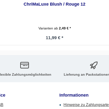
ChriMaLuxe Blush / Rouge 12
Varianten ab
2,49 € *
Regulärer Preis:
11,99 € *
lexible Zahlungsmöglichkeiten
Lieferung an Packstatione
ice
Informationen
GB
Hinweise zu Zahlungsart