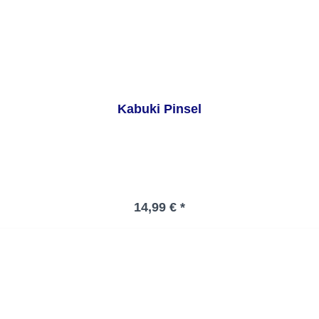
Kabuki Pinsel
Regulärer Preis:
14,99 € *