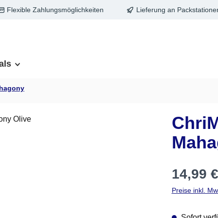
Flexible Zahlungsmöglichkeiten
Lieferung an Packstatione
als
ahagony
Chri
Maha
Regulärer Pre
14,99 
Preise inkl. M
Sofort verf