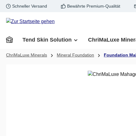
Schneller Versand
Bewährte Premium-Qualität
m Hauptinhalt springen
Zur Suche springen
Zur Hauptnavigation springen
Tend Skin Solution
ChriMaLuxe Miner
ChriMaLuxe Minerals
Mineral Foundation
Foundation M
Bildergalerie überspringen