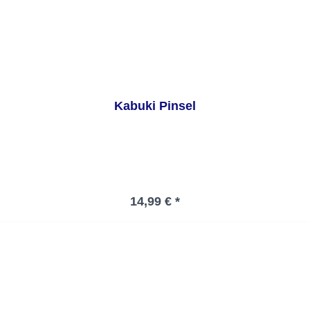
Kabuki Pinsel
Regulärer Preis:
14,99 € *