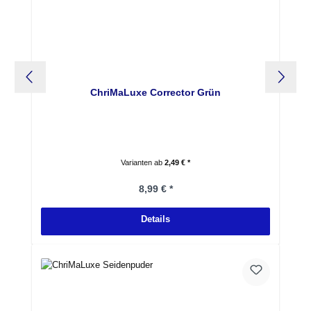
ChriMaLuxe Corrector Grün
Varianten ab
2,49 € *
Regulärer Preis:
8,99 € *
Details