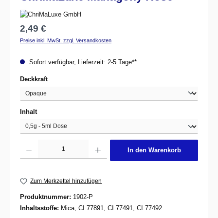
Regulärer Preis:
2,49 €
Preise inkl. MwSt. zzgl. Versandkosten
Sofort verfügbar, Lieferzeit: 2-5 Tage**
auswählen
Deckkraft
auswählen
Inhalt
Produkt Anzahl: Gib den gewünschten Wert ein oder benutze die Schaltflächen um d
In den Warenkorb
Zum Merkzettel hinzufügen
Produktnummer:
1902-P
Inhaltsstoffe:
Mica, CI 77891, CI 77491, CI 77492