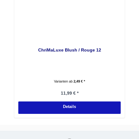
ChriMaLuxe Blush / Rouge 12
Varianten ab
2,49 € *
Regulärer Preis:
11,99 € *
Details