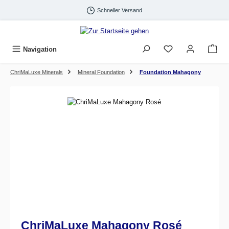
Zum Hauptinhalt springen
Schneller Versand
Navigation
ChriMaLuxe Minerals
Mineral Foundation
Foundation Mahagony
Bildergalerie überspringen
ChriMaLuxe Mahagony Rosé