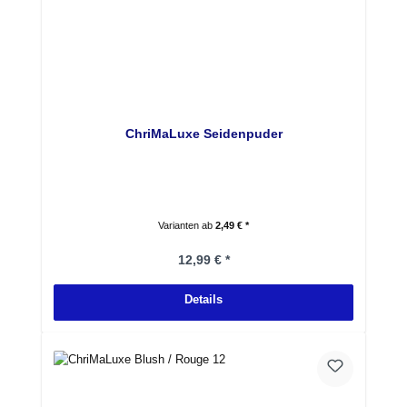
ChriMaLuxe Seidenpuder
Varianten ab
2,49 € *
Regulärer Preis:
12,99 € *
Details