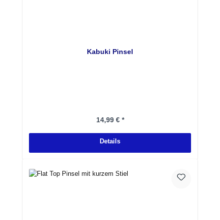
Kabuki Pinsel
Regulärer Preis:
14,99 € *
Details