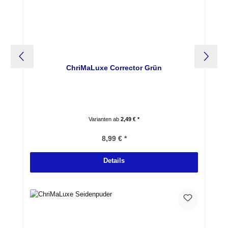
ChriMaLuxe Corrector Grün
Varianten ab
2,49 € *
Regulärer Preis:
8,99 € *
Details