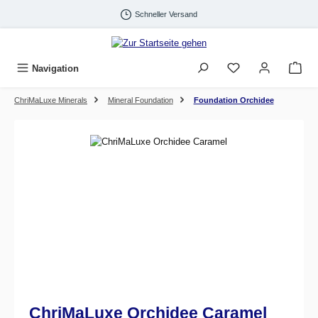
Zum Hauptinhalt springen
Schneller Versand
Navigation
ChriMaLuxe Minerals
Mineral Foundation
Foundation Orchidee
Bildergalerie überspringen
ChriMaLuxe Orchidee Caramel