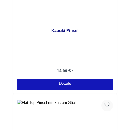
Kabuki Pinsel
Regulärer Preis:
14,99 € *
Details