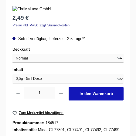
Regulärer Preis:
2,49 €
Preise inkl. MwSt. zzgl. Versandkosten
Sofort verfügbar, Lieferzeit: 2-5 Tage**
auswählen
Deckkraft
auswählen
Inhalt
Produkt Anzahl: Gib den gewünschten Wert ein oder benutze die Schaltflächen um d
In den Warenkorb
Zum Merkzettel hinzufügen
Produktnummer:
1845-P
Inhaltsstoffe:
Mica, CI 77891, CI 77491, CI 77492, CI 77499