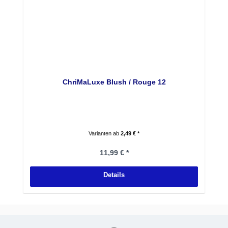
ChriMaLuxe Blush / Rouge 12
Varianten ab
2,49 € *
Regulärer Preis:
11,99 € *
Details