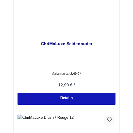
ChriMaLuxe Seidenpuder
Varianten ab
2,49 € *
Regulärer Preis:
12,99 € *
Details