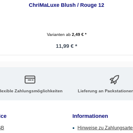
ChriMaLuxe Blush / Rouge 12
Varianten ab
2,49 € *
Regulärer Preis:
11,99 € *
lexible Zahlungsmöglichkeiten
Lieferung an Packstatione
ice
Informationen
GB
Hinweise zu Zahlungsart