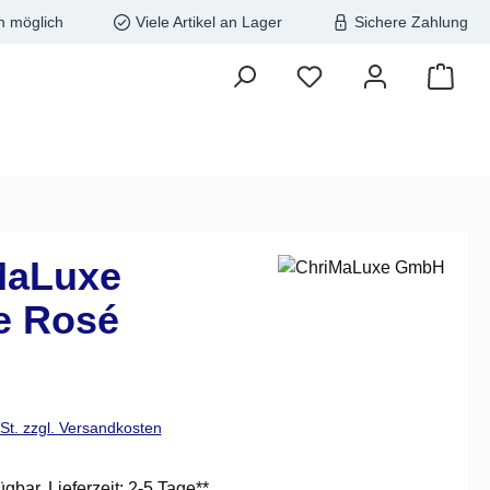
n möglich
Viele Artikel an Lager
Sichere Zahlung
MaLuxe
e Rosé
is:
wSt. zzgl. Versandkosten
ügbar, Lieferzeit: 2-5 Tage**