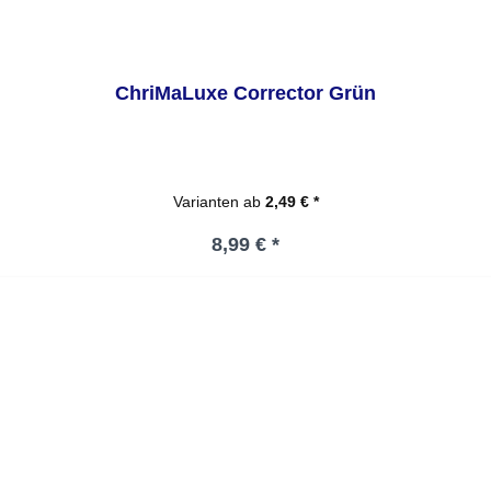
ChriMaLuxe Corrector Grün
Varianten ab
2,49 € *
Regulärer Preis:
8,99 € *