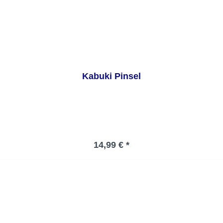
Kabuki Pinsel
Regulärer Preis:
14,99 € *