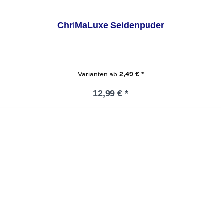
ChriMaLuxe Seidenpuder
Varianten ab
2,49 € *
Regulärer Preis:
12,99 € *