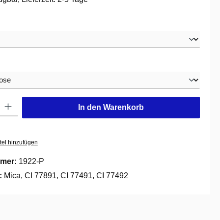
swählen
hlen
: Gib den gewünschten Wert ein oder benutze die Schaltflächen um die
In den Warenkorb
tel hinzufügen
mer:
1922-P
e:
Mica, CI 77891, CI 77491, CI 77492