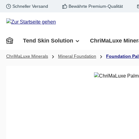
Schneller Versand
Bewährte Premium-Qualität
m Hauptinhalt springen
Zur Suche springen
Zur Hauptnavigation springen
Tend Skin Solution
ChriMaLuxe Miner
ChriMaLuxe Minerals
Mineral Foundation
Foundation Pa
Bildergalerie überspringen