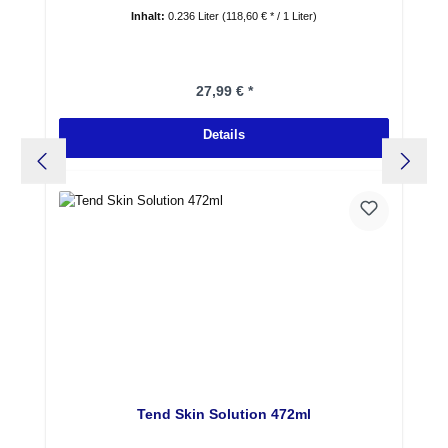
Inhalt:
0.236 Liter
(118,60 € * / 1 Liter)
Regulärer Preis:
27,99 € *
Details
Tend Skin Solution 472ml