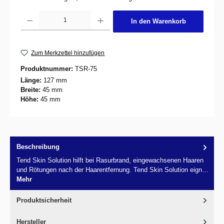
Produkt Anzahl: Gib den gewünschten Wert ein oder benutze die Schaltflächen um d
In den Warenkorb
Zum Merkzettel hinzufügen
Produktnummer:
TSR-75
Länge:
127 mm
Breite:
45 mm
Höhe:
45 mm
Beschreibung
Tend Skin Solution hilft bei Rasurbrand, eingewachsenen Haaren
und Rötungen nach der Haarentfernung. Tend Skin Solution eign…
Mehr
Produktsicherheit
Hersteller